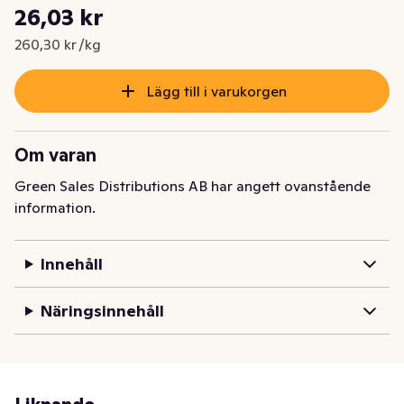
Styckpris: 260,30 kr /kg
26,03 kr
Nuvarande pris är: 26,03 kr
260,30 kr /kg
Lägg till i varukorgen
Om varan
Green Sales Distributions AB har angett ovanstående
information.
Innehåll
Näringsinnehåll