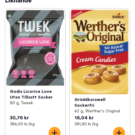
Liknande
Godis Licorice Love
Utan Tillsatt Socker
Gräddkaramell
80 g, Tweek
Sockerfri
42 g, Werther's Original
30,76 kr
16,04 kr
384,50 kr /kg
381,90 kr /kg