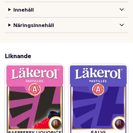
Denna storpack är på 75 g och rymmer lika mycket som 
Innehåll
3 vanliga askar.

Läkerol - Makes people talk
Näringsinnehåll
Liknande