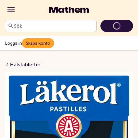
Sök
Logga in
Skapa konto
e Seasalt Sockerfri Big Pack
Halstabletter