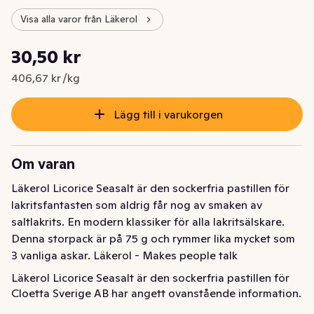
Visa alla varor från Läkerol
Styckpris: 406,67 kr /kg
30,50 kr
Nuvarande pris är: 30,50 kr
406,67 kr /kg
Lägg till i varukorgen
Om varan
Läkerol Licorice Seasalt är den sockerfria pastillen för 
lakritsfantasten som aldrig får nog av smaken av 
saltlakrits. En modern klassiker för alla lakritsälskare. 
Denna storpack är på 75 g och rymmer lika mycket som 
3 vanliga askar. Läkerol - Makes people talk
Läkerol Licorice Seasalt är den sockerfria pastillen för 
Cloetta Sverige AB har angett ovanstående information.
lakritsfantasten som aldrig får nog av smaken av 
saltlakrits. En modern klassiker för alla lakritsälskare. 