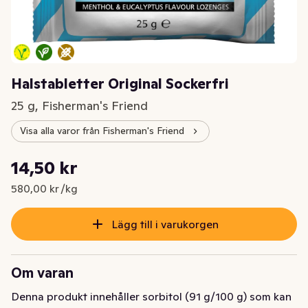
Halstabletter Original Sockerfri
25 g, Fisherman's Friend
Visa alla varor från Fisherman's Friend
Styckpris: 580,00 kr /kg
14,50 kr
Nuvarande pris är: 14,50 kr
580,00 kr /kg
Lägg till i varukorgen
Om varan
Denna produkt innehåller sorbitol (91 g/100 g) som kan 