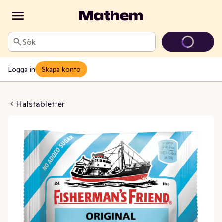
Sök
Logga in
Skapa konto
r Original Sockerfri
Halstabletter