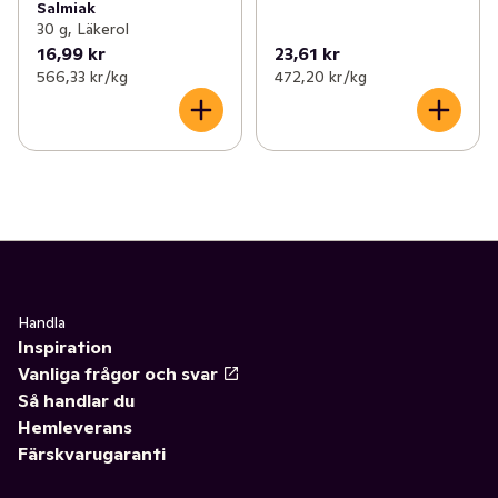
Salmiak
30 g, Läkerol
16,99 kr
23,61 kr
566,33 kr /kg
472,20 kr /kg
Handla
Inspiration
Vanliga frågor och svar
Så handlar du
Hemleverans
Färskvarugaranti