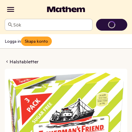
Sök
Logga in
Skapa konto
Citrus Sockerfri 3x25g
Halstabletter