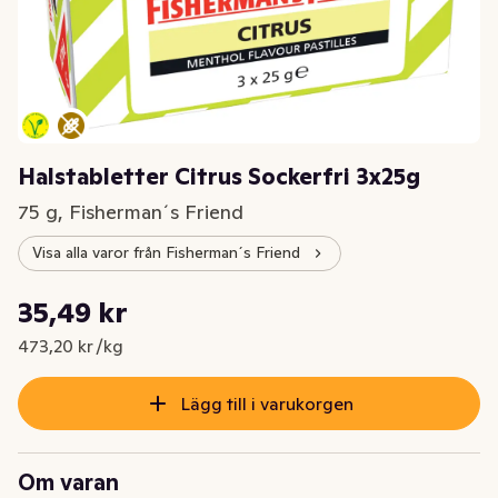
Halstabletter Citrus Sockerfri 3x25g
75 g, Fisherman´s Friend
Visa alla varor från Fisherman´s Friend
Styckpris: 473,20 kr /kg
35,49 kr
Nuvarande pris är: 35,49 kr
473,20 kr /kg
Lägg till i varukorgen
Om varan