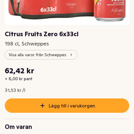
Citrus Fruits Zero 6x33cl
198 cl, Schweppes
Visa alla varor från Schweppes
Styckpris: 31,53 kr /l
62,42 kr
Nuvarande pris är: 62,42 kr
+ 6,00 kr pant
31,53 kr /l
Lägg till i varukorgen
Om varan