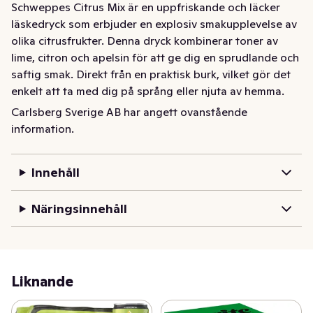
Schweppes Citrus Mix är en uppfriskande och läcker 
läskedryck som erbjuder en explosiv smakupplevelse av 
olika citrusfrukter. Denna dryck kombinerar toner av 
lime, citron och apelsin för att ge dig en sprudlande och 
saftig smak. Direkt från en praktisk burk, vilket gör det 
enkelt att ta med dig på språng eller njuta av hemma.  
Denna dryck är mångsidig och kan njutas när som helst 
Carlsberg Sverige AB har angett ovanstående
på dagen: den är perfekt för att svalka sig på varma 
information.
dagar eller som en läcker följeslagare till måltider. 
Serveras välkyld!
Innehåll
Näringsinnehåll
Liknande