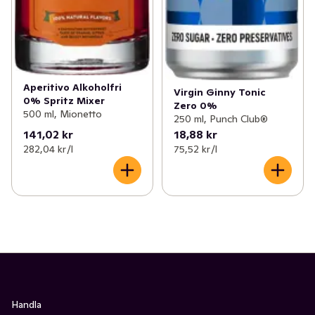
Aperitivo Alkoholfri
Virgin Ginny Tonic
0% Spritz Mixer
Zero 0%
500 ml, Mionetto
250 ml, Punch Club®
141,02 kr
18,88 kr
282,04 kr /l
75,52 kr /l
Handla