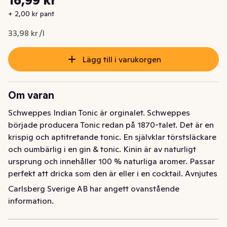
16,99 kr
Nuvarande pris är: 16,99 kr
+ 2,00 kr pant
33,98 kr /l
Lägg till i varukorgen
Om varan
Schweppes Indian Tonic är orginalet. Schweppes 
började producera Tonic redan på 1870-talet. Det är en 
krispig och aptitretande tonic. En självklar törstsläckare 
och oumbärlig i en gin & tonic. Kinin är av naturligt 
ursprung och innehåller 100 % naturliga aromer. Passar 
perfekt att dricka som den är eller i en cocktail. Avnjutes 
väl kyld!
Carlsberg Sverige AB har angett ovanstående
information.