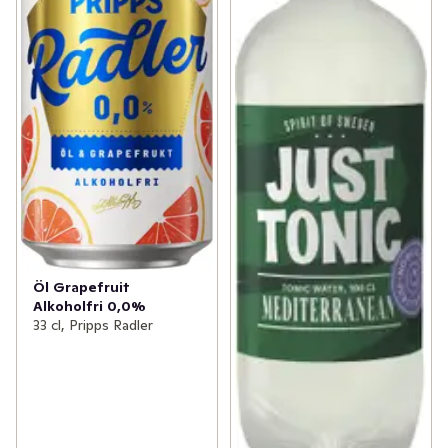
Öl Grapefruit
Alkoholfri 0,0%
33 cl, Pripps Radler