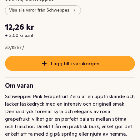
Visa alla varor från Schweppes
Styckpris: 37,15 kr /l
12,26 kr
Nuvarande pris är: 12,26 kr
+ 2,00 kr pant
37,15 kr /l
Lägg till i varukorgen
Om varan
Schweppes Pink Grapefruit Zero är en uppfriskande och 
läcker läskedryck med en intensiv och originell smak. 
Denna dryck förenar syra och elegans av rosa 
grapefrukt, vilket ger en perfekt balans mellan sötma 
och fräschör. Direkt från en praktisk burk, vilket gör det 
enkelt att ta med dig på språng eller njuta av hemma.  