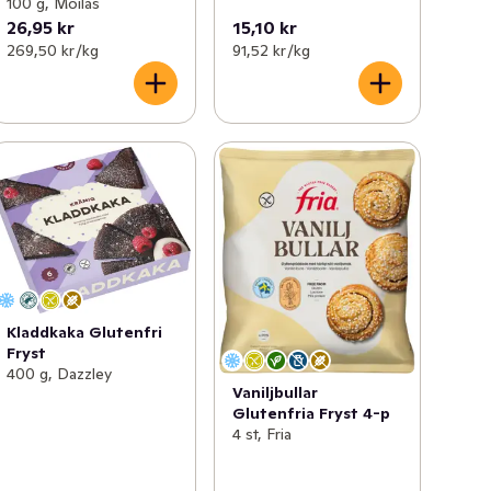
100 g, Moilas
26,95 kr
15,10 kr
269,50 kr /kg
91,52 kr /kg
Kladdkaka Glutenfri
Fryst
400 g, Dazzley
Vaniljbullar
Glutenfria Fryst 4-p
4 st, Fria