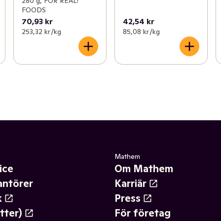
280 g, FOR REAL!
FOODS
70,93 kr
42,54 kr
253,32 kr /kg
85,08 kr /kg
Mathem
ice
Om Mathem
antörer
Karriär
k
Press
tter)
För företag