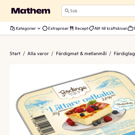
Sök
Kategorier
Extrapriser
Recept
Allt till kräftskivan
stkaka Glutenfri
Start
/
Alla varor
/
Färdigmat & mellanmål
/
Färdiglag