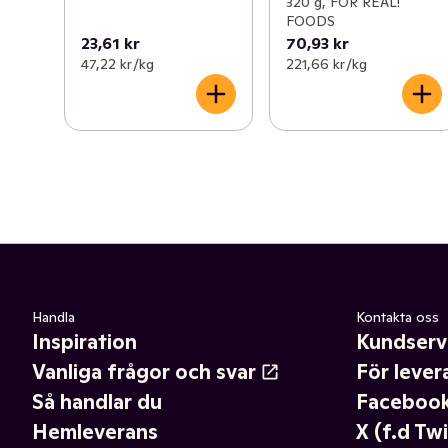
320 g, FOR REAL!
FOODS
23,61 kr
70,93 kr
47,22 kr /kg
221,66 kr /kg
Handla
Kontakta oss
Inspiration
Kundserv
Vanliga frågor och svar
För lever
Så handlar du
Faceboo
Hemleverans
X (f.d Twi