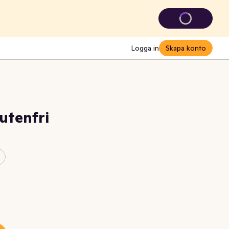
Logga in
Skapa konto
utenfri