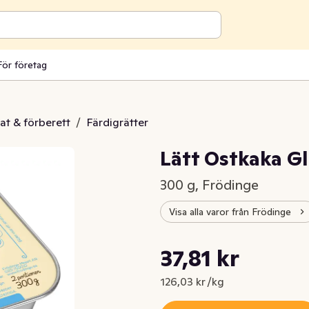
För företag
at & förberett
/
Färdigrätter
Lätt Ostkaka Gl
300 g, Frödinge
Visa alla varor från Frödinge
Styckpris: 126,03 kr /kg
37,81 kr
Nuvarande pris är: 37,81 kr
126,03 kr /kg