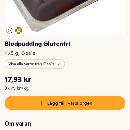
Blodpudding Glutenfri
475 g, Gea´s
Visa alla varor från Gea´s
Styckpris: 37,75 kr /kg
17,93 kr
Nuvarande pris är: 17,93 kr
37,75 kr /kg
Lägg till i varukorgen
Om varan