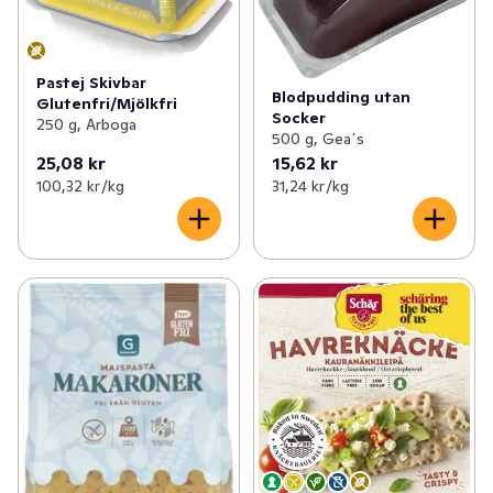
Pastej Skivbar
Blodpudding utan
Glutenfri/Mjölkfri
Socker
250 g, Arboga
500 g, Gea´s
25,08 kr
15,62 kr
100,32 kr /kg
31,24 kr /kg