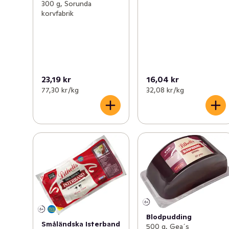
300 g, Sorunda
korvfabrik
23,19 kr
16,04 kr
77,30 kr /kg
32,08 kr /kg
Blodpudding
Småländska Isterband
500 g, Gea´s