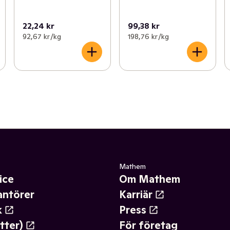
22,24 kr
99,38 kr
92,67 kr /kg
198,76 kr /kg
Mathem
ice
Om Mathem
antörer
Karriär
k
Press
tter)
För företag