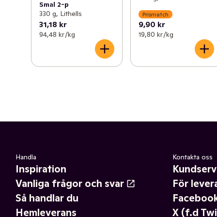
Smal 2-p
330 g, Lithells
Prismatch
31,18 kr
9,90 kr
94,48 kr /kg
19,80 kr /kg
Handla
Kontakta oss
Inspiration
Kundserv
Vanliga frågor och svar
För lever
Så handlar du
Faceboo
Hemleverans
X (f.d Twi