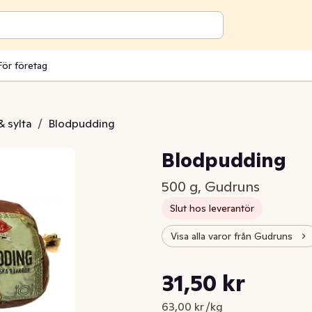
För företag
 sylta
/
Blodpudding
Blodpudding
500 g, Gudruns
Slut hos leverantör
Visa alla varor från Gudruns
Styckpris: 63,00 kr /kg
31,50 kr
Nuvarande pris är: 31,50 kr
63,00 kr /kg