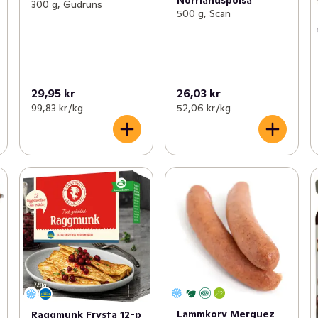
300 g, Gudruns
500 g, Scan
29,95 kr
26,03 kr
99,83 kr /kg
52,06 kr /kg
Lammkorv Merguez
Raggmunk Frysta 12-p