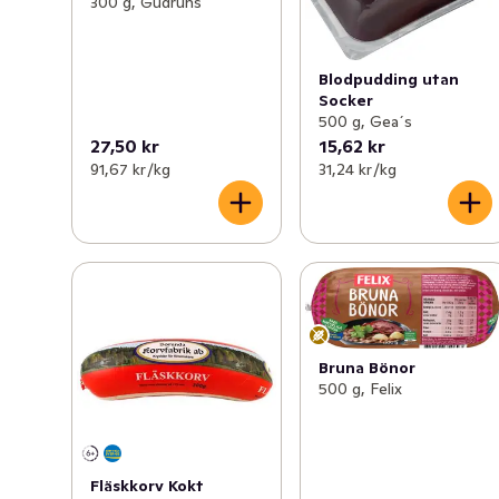
300 g, Gudruns
Blodpudding utan
Socker
500 g, Gea´s
27,50 kr
15,62 kr
91,67 kr /kg
31,24 kr /kg
Bruna Bönor
500 g, Felix
Fläskkorv Kokt