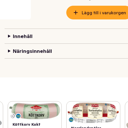
Lägg till i varukorgen
Innehåll
Näringsinnehåll
Köttkorv Kokt
Norrlandspölsa