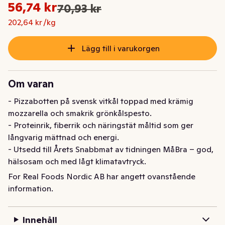
Styckpris: 202,64 kr /kg
56,74 kr
70,93 kr
Ursprungspriset var: 70,93 kr
Nuvarande pris är: 56,74 kr
202,64 kr /kg
Lägg till i varukorgen
Om varan
- Pizzabotten på svensk vitkål toppad med krämig 
mozzarella och smakrik grönkålspesto.

- Proteinrik, fiberrik och näringstät måltid som ger 
långvarig mättnad och energi.

- Utsedd till Årets Snabbmat av tidningen MåBra – god, 
hälsosam och med lågt klimatavtryck.

- Brödfri pizza helt utan spannmål och gluten, gjord på 
For Real Foods Nordic AB har angett ovanstående
100% naturliga råvaror.

information.
- 40% färre kalorier än vanlig fryspizza – ett smartare 
val för både kropp och planet.

Innehåll
- Low carb & Keto-vänlig.
