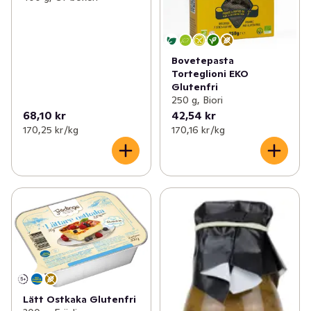
Bovetepasta
Torteglioni EKO
Glutenfri
250 g, Biori
68,10 kr
42,54 kr
170,25 kr /kg
170,16 kr /kg
Lätt Ostkaka Glutenfri