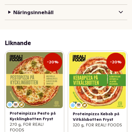
- Tillverkad med kärlek i Skärhamn på Tjörn.
Näringsinnehåll
Liknande
-20%
-20%
Proteinpizza Pesto på
Proteinpizza Kebab på
Kycklingbotten Fryst
Vitkålsbotten Fryst
270 g, FOR REAL!
320 g, FOR REAL! FOODS
FOODS