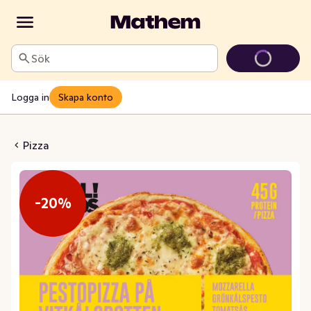
Sök
Logga in
Skapa konto
o på Vitkålsbotten Fryst
Pizza
-20%