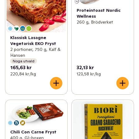
Proteintoast Nordic
Wellness
260 g, Brödverket
Klassisk Lasagne
Vegetarisk EKO Fryst
2 portioner, 750 g, Kalf &
Hansen
Noga utvald
165,63 kr
32,13 kr
220,84 kr /kg
123,58 kr /kg
Chili Con Carne Fryst
400 g, GI-boxen