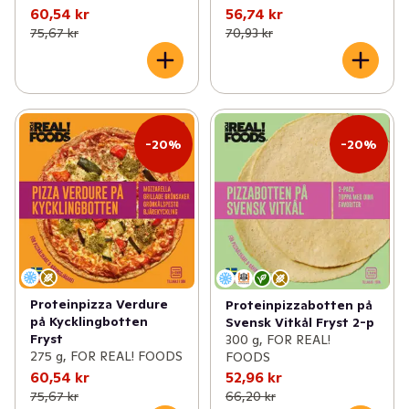
60,54 kr
56,74 kr
75,67 kr
70,93 kr
-20%
-20%
Proteinpizza Verdure
Proteinpizzabotten på
på Kycklingbotten
Svensk Vitkål Fryst 2-p
Fryst
300 g, FOR REAL!
275 g, FOR REAL! FOODS
FOODS
60,54 kr
52,96 kr
75,67 kr
66,20 kr