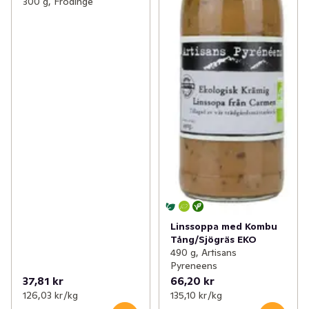
300 g, Frödinge
Linssoppa med Kombu
Tång/Sjögräs EKO
490 g, Artisans
Pyreneens
37,81 kr
66,20 kr
126,03 kr /kg
135,10 kr /kg