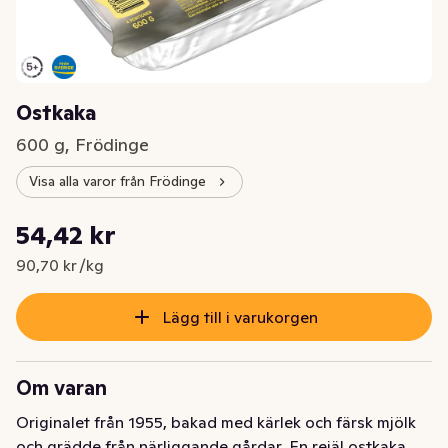
Ostkaka
600 g, Frödinge
Visa alla varor från Frödinge
Styckpris: 90,70 kr /kg
54,42 kr
Nuvarande pris är: 54,42 kr
90,70 kr /kg
Lägg till i varukorgen
Om varan
Originalet från 1955, bakad med kärlek och färsk mjölk 
och grädde från närliggande gårdar. En rejäl ostkaka 