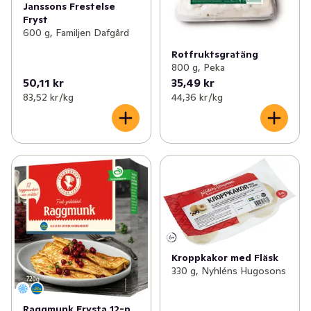
Janssons Frestelse
Fryst
600 g, Familjen Dafgård
Rotfruktsgratäng
800 g, Peka
50,11 kr
35,49 kr
83,52 kr /kg
44,36 kr /kg
Kroppkakor med Fläsk
330 g, Nyhléns Hugosons
Raggmunk Frysta 12-p