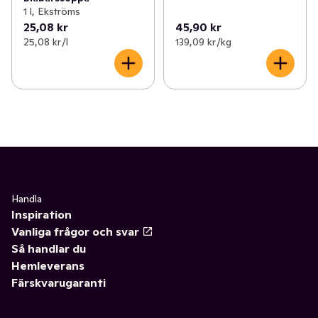
1 l, Ekströms
25,08 kr
45,90 kr
25,08 kr /l
139,09 kr /kg
Handla
Inspiration
Vanliga frågor och svar
Så handlar du
Hemleverans
Färskvarugaranti