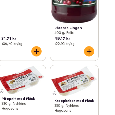
Rårörda Lingon
400 g, Felix
31,71 kr
49,17 kr
105,70 kr /kg
122,93 kr /kg
Pitepalt med Fläsk
Kroppkakor med Fläsk
330 g, Nyhléns
330 g, Nyhléns
Hugosons
Hugosons