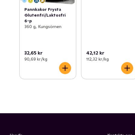
Pannkakor Frysta
Glutenfri/Laktosfri
6-p
360 g, Kungsörnen
32,65 kr
42,12 kr
90,69 kr /kg
112,32 kr /kg