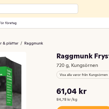
För företag
 & plättar
/
Raggmunk
Raggmunk Frys
720 g, Kungsörnen
Visa alla varor från Kungsörnen
Styckpris: 84,78 kr /kg
61,04 kr
Nuvarande pris är: 61,04 kr
84,78 kr /kg