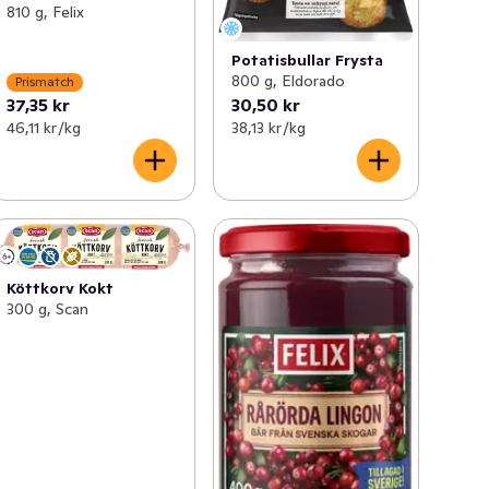
810 g, Felix
Potatisbullar Frysta
800 g, Eldorado
Prismatch
37,35 kr
30,50 kr
46,11 kr /kg
38,13 kr /kg
Köttkorv Kokt
300 g, Scan