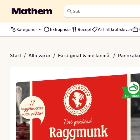
Sök
Kategorier
Extrapriser
Recept
Allt till kräftskivan
nk Frysta 12-p
Start
/
Alla varor
/
Färdigmat & mellanmål
/
Pannkakor