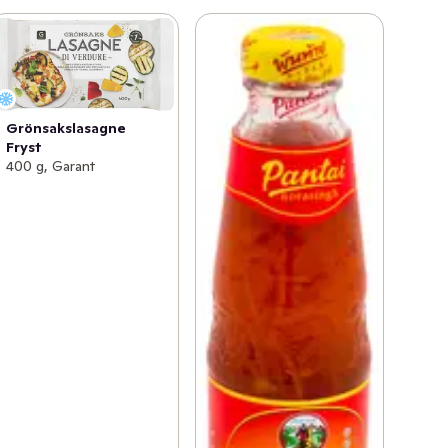
Grönsakslasagne
Fryst
400 g, Garant