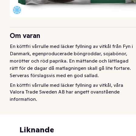
Om varan
En köttfri vårrulle med läcker fyllning av vitkål från Fyn i 
Danmark, egenproducerade böngroddar, sojabönor, 
morötter och röd paprika. En mättande och lättlagad 
rätt för de dagar då matlagningen skall gå lite fortare. 
Serveras förslagsvis med en god sallad.
En köttfri vårrulle med läcker fyllning av vitkål, våra 
Valora Trade Sweden AB har angett ovanstående
egenproducerade böngroddar, sojabönor, morötter och 
information.
röd paprika. En mättande och lättlagad rätt för de 
dagar då matlagningen skall gå lite fortare. Serveras 
förslagsvis med en god sallad.
Liknande