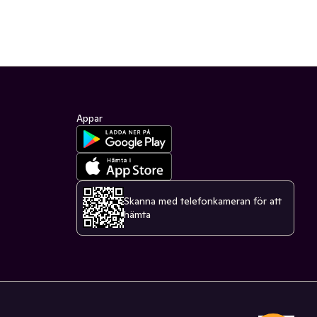
Appar
Skanna med telefonkameran för att
hämta