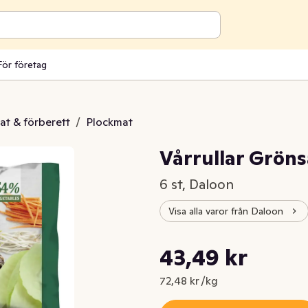
För företag
at & förberett
/
Plockmat
Vårrullar Gröns
6 st, Daloon
Visa alla varor från Daloon
Styckpris: 72,48 kr /kg
43,49 kr
Nuvarande pris är: 43,49 kr
72,48 kr /kg