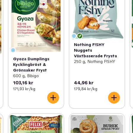
Nothing F!SHY
Nuggets
Växtbaserade Frysta
Gyoza Dumplings
250 g, Nothing F!SHY
Kycklingbröst &
Grönsaker Fryst
600 g, Bibigo
103,16 kr
44,96 kr
171,93 kr /kg
179,84 kr /kg