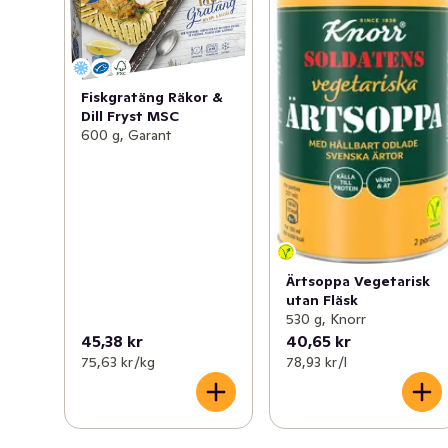
Fiskgratäng Räkor &
Dill Fryst MSC
600 g, Garant
Ärtsoppa Vegetarisk
utan Fläsk
530 g, Knorr
45,38 kr
40,65 kr
75,63 kr /kg
78,93 kr /l