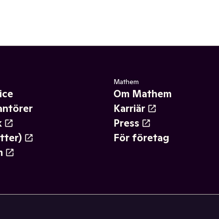
Mathem
ice
Om Mathem
antörer
Karriär
k
Press
tter)
För företag
m