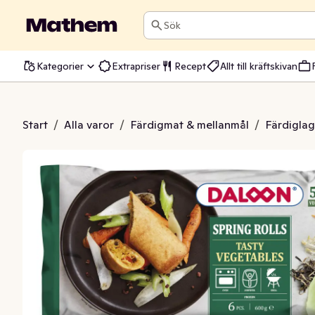
Sök
Kategorier
Extrapriser
Recept
Allt till kräftskivan
Grönsaker Frysta 6-p
Start
/
Alla varor
/
Färdigmat & mellanmål
/
Färdiglag