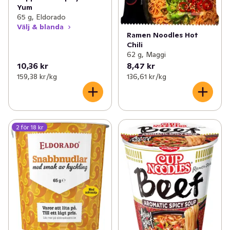
Yum
65 g, Eldorado
Välj & blanda
Ramen Noodles Hot
Chili
62 g, Maggi
10,36 kr
8,47 kr
159,38 kr /kg
136,61 kr /kg
2 för 18 kr