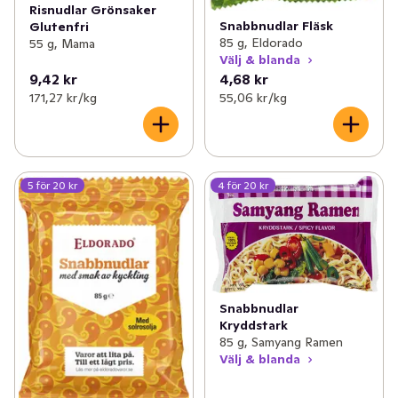
Risnudlar Grönsaker
Snabbnudlar Fläsk
Glutenfri
85 g, Eldorado
55 g, Mama
Välj & blanda
9,42 kr
4,68 kr
171,27 kr /kg
55,06 kr /kg
5 för 20 kr
4 för 20 kr
Snabbnudlar
Kryddstark
85 g, Samyang Ramen
Välj & blanda