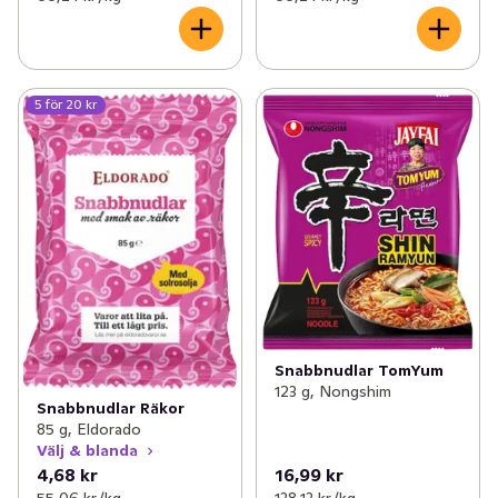
5 för 20 kr
Snabbnudlar TomYum
123 g, Nongshim
Snabbnudlar Räkor
85 g, Eldorado
Välj & blanda
4,68 kr
16,99 kr