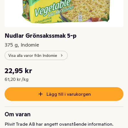
Nudlar Grönsakssmak 5-p
375 g, Indomie
Visa alla varor från Indomie
Styckpris: 61,20 kr /kg
22,95 kr
Nuvarande pris är: 22,95 kr
61,20 kr /kg
Lägg till i varukorgen
Om varan
Plivit Trade AB har angett ovanstående information.