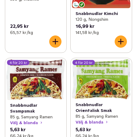
Snabbnudlar Kimchi
120 g, Nongshim
22,95 kr
16,99 kr
65,57 kr /kg
141,58 kr /kg
4 för 20 kr
4 för 20 kr
Snabbnudlar
Snabbnudlar
Orientalisk Smak
Svampsmak
85 g, Samyang Ramen
85 g, Samyang Ramen
Välj & blanda
Välj & blanda
5,63 kr
5,63 kr
66,24 kr /kg
66,24 kr /kg