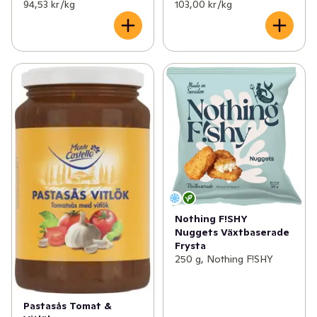
94,53 kr /kg
103,00 kr /kg
Nothing F!SHY
Nuggets Växtbaserade
Frysta
250 g, Nothing F!SHY
Pastasås Tomat &