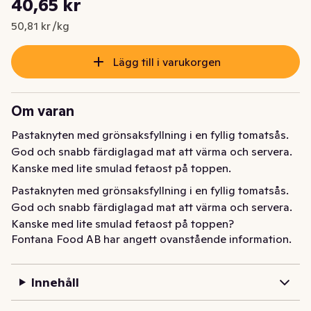
40,65 kr
Nuvarande pris är: 40,65 kr
50,81 kr /kg
Lägg till i varukorgen
Om varan
Pastaknyten med grönsaksfyllning i en fyllig tomatsås. 
God och snabb färdiglagad mat att värma och servera. 
Kanske med lite smulad fetaost på toppen.
Pastaknyten med grönsaksfyllning i en fyllig tomatsås. 
God och snabb färdiglagad mat att värma och servera. 
Kanske med lite smulad fetaost på toppen?
Fontana Food AB har angett ovanstående information.
Innehåll