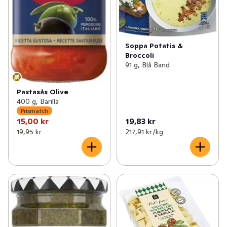
Soppa Potatis &
Broccoli
91 g, Blå Band
Pastasås Olive
400 g, Barilla
Prismatch
15,00 kr
19,83 kr
19,95 kr
217,91 kr /kg