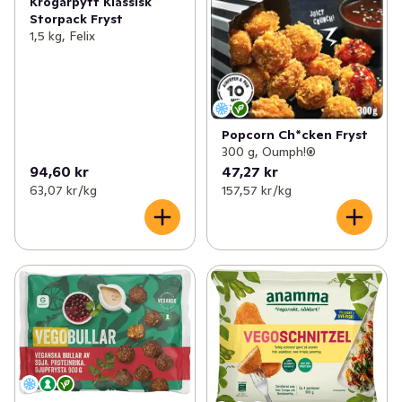
Krögarpytt Klassisk
Storpack Fryst
1,5 kg, Felix
Popcorn Ch*cken Fryst
300 g, Oumph!®
94,60 kr
47,27 kr
63,07 kr /kg
157,57 kr /kg