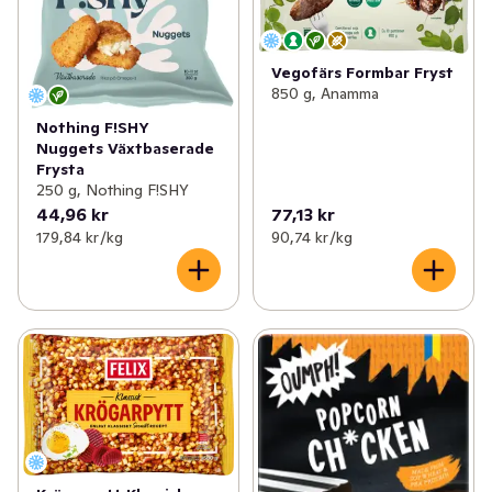
Vegofärs Formbar Fryst
850 g, Anamma
Nothing F!SHY
Nuggets Växtbaserade
Frysta
250 g, Nothing F!SHY
44,96 kr
77,13 kr
179,84 kr /kg
90,74 kr /kg