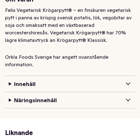
Felix Vegetarisk Krögarpytt® – en finskuren vegetarisk 
pytt i panna av krispig svensk potatis, lök, vegobitar av 
soja och smaksatt med en växtbaserad 
worcestershiresås. Vegetarisk Krögarpytt® har 70% 
lägre klimatavtryck än Krögarpytt® Klassisk. 

Som alltid är vår vegetariska pytt i panna tillverkad i 
Orkla Foods Sverige har angett ovanstående
hjärtat av Skåne med svensk potatis. Pytten är 
information.
vegetarisk och innehåller 20% smakrika vegobitar av 
soja, samt är en källa till protein.

Innehåll
Vår vegetariska pyttipanna passar perfekt med såväl 
Näringsinnehåll
Felix Ketchup som våra fantastiska inlagda rödbetor, 
och kommer nu i större förpackning som räcker till 3-4 
personer. 

Smaklig måltid!
Liknande