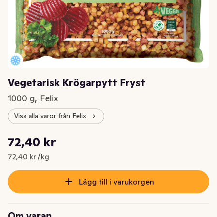
Vegetarisk Krögarpytt Fryst
1000 g, Felix
Visa alla varor från Felix
Styckpris: 72,40 kr /kg
72,40 kr
Nuvarande pris är: 72,40 kr
72,40 kr /kg
Lägg till i varukorgen
Om varan