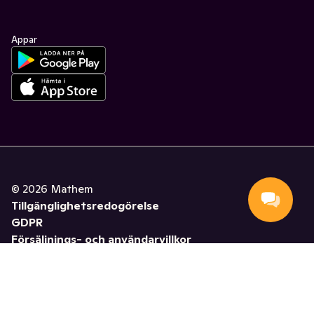
Appar
©
2026
Mathem
Tillgänglighetsredogörelse
GDPR
Försäljnings- och användarvillkor
Hantera cookies