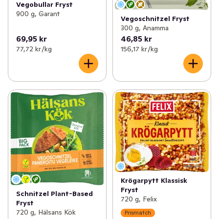
Vegobullar Fryst
900 g, Garant
Vegoschnitzel Fryst
300 g, Anamma
69,95 kr
46,85 kr
77,72 kr /kg
156,17 kr /kg
Krögarpytt Klassisk
Fryst
Schnitzel Plant-Based
720 g, Felix
Fryst
720 g, Hälsans Kök
Prismatch