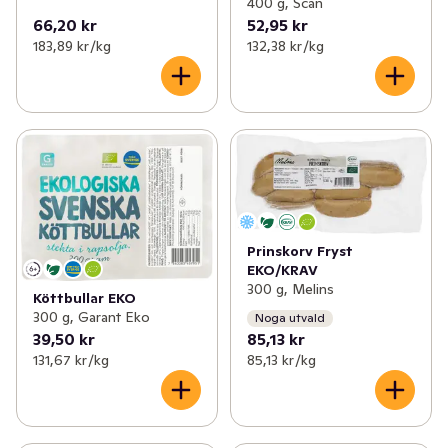
400 g, Scan
66,20 kr
52,95 kr
183,89 kr /kg
132,38 kr /kg
Prinskorv Fryst
EKO/KRAV
300 g, Melins
Köttbullar EKO
300 g, Garant Eko
Noga utvald
39,50 kr
85,13 kr
131,67 kr /kg
85,13 kr /kg