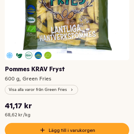
Pommes KRAV Fryst
600 g, Green Fries
Visa alla varor från Green Fries
Styckpris: 68,62 kr /kg
41,17 kr
Nuvarande pris är: 41,17 kr
68,62 kr /kg
Lägg till i varukorgen