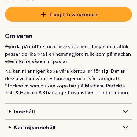
Lägg till i varukorgen
Om varan
Gjorda på nötfärs och smaksatta med timjan och vitlök 
passar de lika bra i en hemmagjord rulle som på mackan 
eller i tomatsåsen till pastan.
Nu kan ni äntligen köpa våra köttbullar för sig. Det är 
dessa vi har i våra restauranger och i vår färdigrätt 
Stockholm som du kan köpa här på Mathem. Perfekta 
Kalf & Hansen AB har angett ovanstående information.
att ha hemma i frysen och ta fram när du vill ha något 
gott och enkelt.
Innehåll
Näringsinnehåll