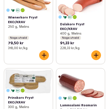
Wienerkorv Fryst
EKO/KRAV
Dalakorv Fryst
250 g, Melins
EKO/KRAV
400 g, Melins
Noga utvald
Noga utvald
79,50 kr
91,33 kr
318,00 kr /kg
228,33 kr /kg
Prinskorv Fryst
EKO/KRAV
Lammsalami Rosmarin
300 g, Melins