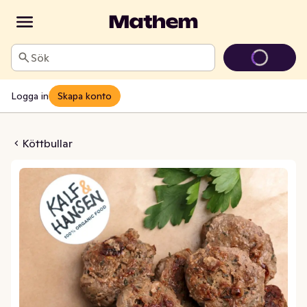
Sök
Logga in
Skapa konto
an & Vitlök Fryst EKO/KRAV
Köttbullar