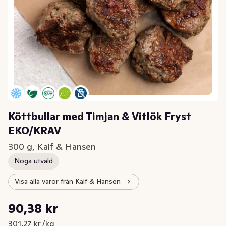
Köttbullar med Timjan & Vitlök Fryst
EKO/KRAV
300 g, Kalf & Hansen
Noga utvald
Visa alla varor från Kalf & Hansen
Styckpris: 301,27 kr /kg
90,38 kr
Nuvarande pris är: 90,38 kr
301,27 kr /kg