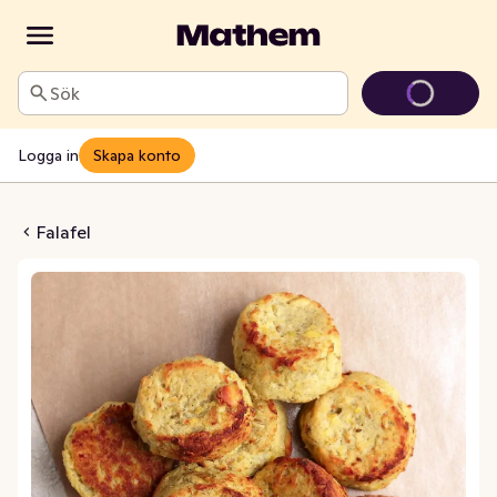
Sök
Logga in
Skapa konto
lbullar Fryst EKO/KRAV
Falafel