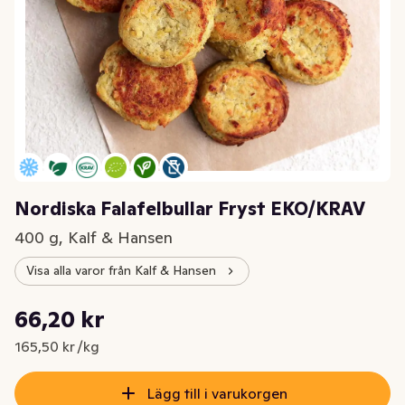
Nordiska Falafelbullar Fryst EKO/KRAV
400 g, Kalf & Hansen
Visa alla varor från Kalf & Hansen
Styckpris: 165,50 kr /kg
66,20 kr
Nuvarande pris är: 66,20 kr
165,50 kr /kg
Lägg till i varukorgen