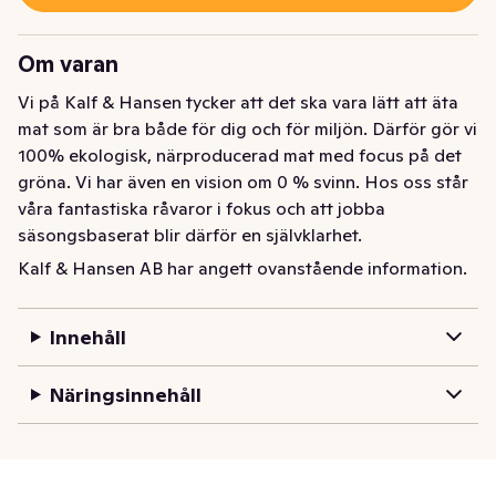
Om varan
Vi på Kalf & Hansen tycker att det ska vara lätt att äta 
mat som är bra både för dig och för miljön. Därför gör vi 
100% ekologisk, närproducerad mat med focus på det 
gröna. Vi har även en vision om 0 % svinn. Hos oss står 
våra fantastiska råvaror i fokus och att jobba 
säsongsbaserat blir därför en självklarhet.

Kalf & Hansen AB har angett ovanstående information.
I dag har vi 2 restauranger i Stockholm. Där jobbar vi i 
ekologiska kläder, med ekologisk eller second hand-
Innehåll
inredning och samarbetar med små, lokala och självklart 
ekologiska producenter. För det ska vara lätt, roligt, och 
Näringsinnehåll
framför allt gott att värna om miljön.
Nu kan ni äntligen köpa våra vegetariska frikadeller för 
sig. Det är dessa vi har i våra restauranger och i vår 
färdigrätt stockholm som du kan köpa här på mathem. 