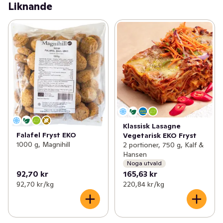
Liknande
Perfekta att ha hemma i frysen och ta fram när du vill ha 
något gott och enkelt. Gjorda på gula ärtor och potatis 
passar de lika bra i en hemmagjord rulle som på mackan 
eller i tomatsåsen till pastan.
Klassisk Lasagne
Falafel Fryst EKO
Vegetarisk EKO Fryst
1000 g, Magnihill
2 portioner, 750 g, Kalf &
Hansen
Noga utvald
92,70 kr
165,63 kr
92,70 kr /kg
220,84 kr /kg