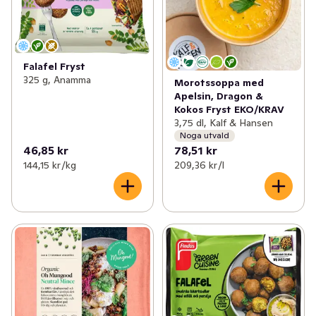
Falafel Fryst
325 g, Anamma
Morotssoppa med
Apelsin, Dragon &
Kokos Fryst EKO/KRAV
3,75 dl, Kalf & Hansen
Noga utvald
46,85 kr
78,51 kr
144,15 kr /kg
209,36 kr /l