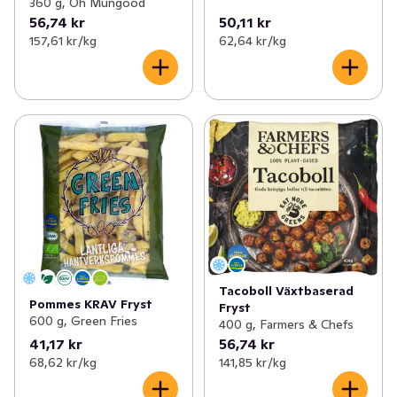
360 g, Oh Mungood
56,74 kr
50,11 kr
157,61 kr /kg
62,64 kr /kg
Tacoboll Växtbaserad
Pommes KRAV Fryst
Fryst
600 g, Green Fries
400 g, Farmers & Chefs
41,17 kr
56,74 kr
68,62 kr /kg
141,85 kr /kg