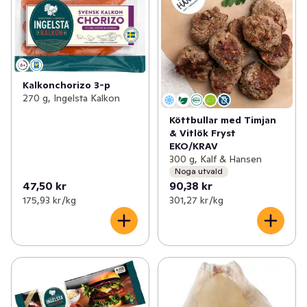
Kalkonchorizo 3-p
270 g, Ingelsta Kalkon
Köttbullar med Timjan
& Vitlök Fryst
EKO/KRAV
300 g, Kalf & Hansen
Noga utvald
47,50 kr
90,38 kr
175,93 kr /kg
301,27 kr /kg