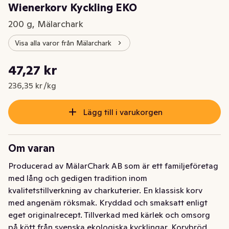
Wienerkorv Kyckling EKO
200 g, Mälarchark
Visa alla varor från Mälarchark
Styckpris: 236,35 kr /kg
47,27 kr
Nuvarande pris är: 47,27 kr
236,35 kr /kg
Lägg till i varukorgen
Om varan
Producerad av MälarChark AB som är ett familjeföretag 
med lång och gedigen tradition inom 
kvalitetstillverkning av charkuterier. En klassisk korv 
med angenäm röksmak. Kryddad och smaksatt enligt 
eget originalrecept. Tillverkad med kärlek och omsorg 
på kött från svenska ekologiska kycklingar. Korvbröd, 