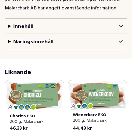
potatismos, räksallad, rostad lök, senap, ketchup. Det 
Mälarchark AB har angett ovanstående information.
mesta passar till en Wienerkorv. Koka den gärna med 
lagerblad, lite salt och några pepparkorn.
Innehåll
Ekologisk Kycklingwienerkorv. En klassisk korv med 
angenäm röksmak. Kryddad och smaksatt enligt eget 
Näringsinnehåll
originalrecept. Tillverkad med kärlek och omsorg på kött 
från svensk ekologisk kyckling.
Liknande
Wienerkorv EKO
Chorizo EKO
200 g, Mälarchark
200 g, Mälarchark
46,33 kr
44,43 kr