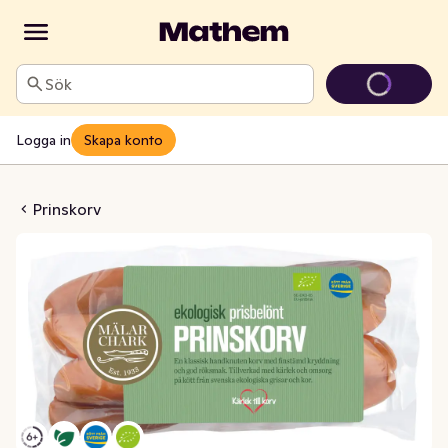
Sök
Logga in
Skapa konto
nskorv EKO
Prinskorv