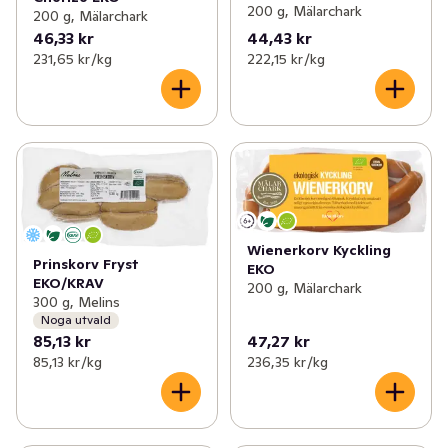
200 g, Mälarchark
200 g, Mälarchark
46,33 kr
44,43 kr
231,65 kr /kg
222,15 kr /kg
Wienerkorv Kyckling
Prinskorv Fryst
EKO
EKO/KRAV
200 g, Mälarchark
300 g, Melins
Noga utvald
85,13 kr
47,27 kr
85,13 kr /kg
236,35 kr /kg