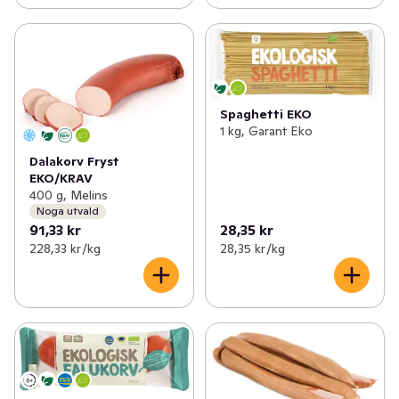
Spaghetti EKO
1 kg, Garant Eko
Dalakorv Fryst
EKO/KRAV
400 g, Melins
Noga utvald
91,33 kr
28,35 kr
228,33 kr /kg
28,35 kr /kg