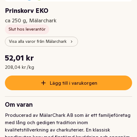
Prinskorv EKO
ca 250 g, Mälarchark
Slut hos leverantör
Visa alla varor från Mälarchark
Styckpris: 208,04 kr /kg
52,01 kr
Nuvarande pris är: 52,01 kr
208,04 kr /kg
Lägg till i varukorgen
Om varan
Producerad av MälarChark AB som är ett familjeföretag 
med lång och gedigen tradition inom 
kvalitetstillverkning av charkuterier. En klassisk 
handknuten korv med finstämd kryddning och angenäm 