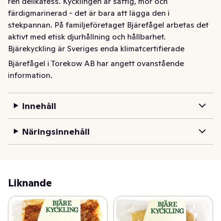
ren delikatess. Kycklingen är saftig, mör och 
färdigmarinerad - det är bara att lägga den i 
stekpannan. På familjeföretaget Bjärefågel arbetas det 
aktivt med etisk djurhållning och hållbarhet. 
Bjärekyckling är Sveriges enda klimatcertifierade 
kyckling - de har sänkt klimatpåverkan med 20–25 
Bjärefågel i Torekow AB har angett ovanstående
procent. Bjärekycklingarna har dubbelt så mycket plats 
information.
per fågel i stallet, jämfört med vanlig svensk kyckling. 
De äter ett vegetabiliskt kvalitetsfoder baserat på lokalt 
Innehåll
odlad majs, utan GMO och antibiotika. Ranger Gold-
kycklingarna växer långsamt och de lyfts alltid varsamt 
Näringsinnehåll
med två händer om kropp och vingar. Bjärekycklingar 
föds upp på familjejordbruk på Bjäre och i närheten. 
Maximal transportsträcka är tio mil.
Liknande