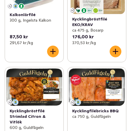
Kalkonlårfilé
Kycklingbröstfilé
300 g, Ingelsta Kalkon
EKO/KRAV
ca 475 g, Bosarp
87,50 kr
176,00 kr
291,67 kr /kg
370,53 kr /kg
Kycklingbröstfilé
Kycklingfilébricka BBQ
Strimlad Citron &
ca 750 g, Guldfågeln
Vitlök
600 g, Guldfågeln