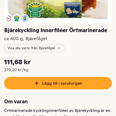
Bjärekyckling Innerfiléer Örtmarinerade
ca 400 g, Bjärefågel
Visa alla varor från Bjärefågel
Styckpris: 279,20 kr /kg
111,68 kr
Nuvarande pris är: 111,68 kr
279,20 kr /kg
Lägg till i varukorgen
Om varan
Örtmarinerade kycklinginnerfiléer av Bjärekyckling är en 