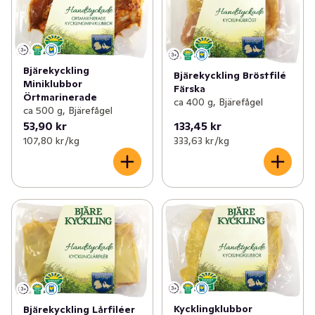
Bjärekyckling
Bjärekyckling Bröstfilé
Miniklubbor
Färska
Örtmarinerade
ca 400 g, Bjärefågel
ca 500 g, Bjärefågel
53,90 kr
133,45 kr
107,80 kr /kg
333,63 kr /kg
Kycklingklubbor
Bjärekyckling Lårfiléer