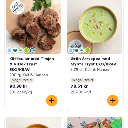
Köttbullar med Timjan
Grön Ärtsoppa med
& Vitlök Fryst
Mynta Fryst EKO/KRAV
EKO/KRAV
3,75 dl, Kalf & Hansen
300 g, Kalf & Hansen
Noga utvald
Noga utvald
90,38 kr
78,51 kr
301,27 kr /kg
209,36 kr /l