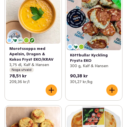
Morotssoppa med
Apelsin, Dragon &
Köttbullar Kyckling
Kokos Fryst EKO/KRAV
Frysta EKO
3,75 dl, Kalf & Hansen
300 g, Kalf & Hansen
Noga utvald
78,51 kr
90,38 kr
209,36 kr /l
301,27 kr /kg