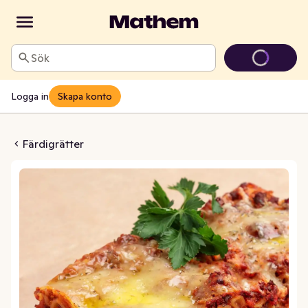
Sök
Logga in
Skapa konto
asagne EKO Fryst
Färdigrätter