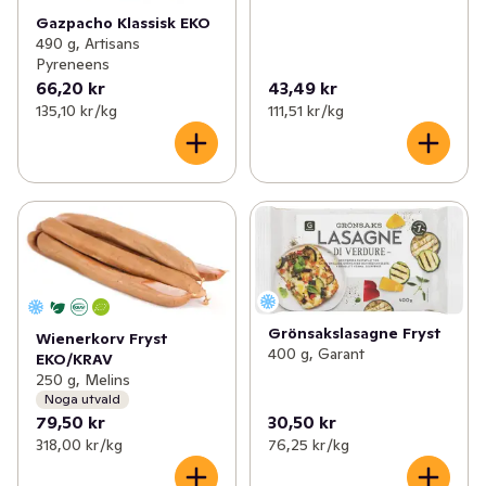
Gazpacho Klassisk EKO
490 g, Artisans
Pyreneens
66,20 kr
43,49 kr
135,10 kr /kg
111,51 kr /kg
Grönsakslasagne Fryst
Wienerkorv Fryst
400 g, Garant
EKO/KRAV
250 g, Melins
Noga utvald
79,50 kr
30,50 kr
318,00 kr /kg
76,25 kr /kg