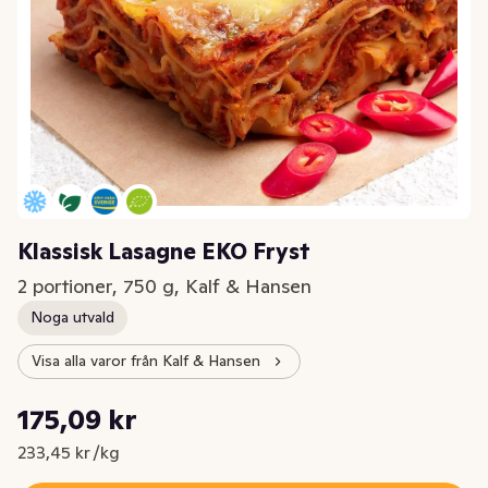
Klassisk Lasagne EKO Fryst
2 portioner, 750 g, Kalf & Hansen
Noga utvald
Visa alla varor från Kalf & Hansen
Styckpris: 233,45 kr /kg
175,09 kr
Nuvarande pris är: 175,09 kr
233,45 kr /kg