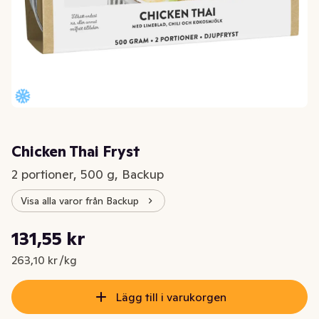
Chicken Thai Fryst
2 portioner, 500 g, Backup
Visa alla varor från Backup
Styckpris: 263,10 kr /kg
131,55 kr
Nuvarande pris är: 131,55 kr
263,10 kr /kg
Lägg till i varukorgen