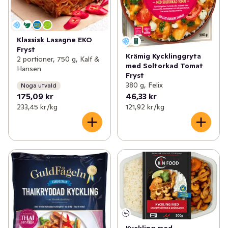
Klassisk Lasagne EKO
Fryst
Krämig Kycklinggryta
2 portioner, 750 g, Kalf &
med Soltorkad Tomat
Hansen
Fryst
380 g, Felix
Noga utvald
175,09 kr
46,33 kr
233,45 kr /kg
121,92 kr /kg
Kyckling med