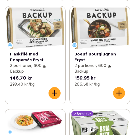
Fläskfilé med
Boeuf Bourgiugnon
Pepparsås Fryst
Fryst
2 portioner, 500 g,
2 portioner, 600 g,
Backup
Backup
146,70 kr
159,95 kr
293,40 kr /kg
266,58 kr /kg
2 för 59 kr