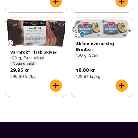
Skåneleverpastej
Bredbar
Varmrökt Fläsk Skivad
150 g, Scan
100 g, Per i Viken
Noga utvald
29,95 kr
18,88 kr
299,50 kr /kg
125,87 kr /kg