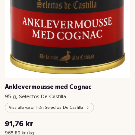
Anklevermousse med Cognac
95 g, Selectos De Castilla
Visa alla varor från Selectos De Castilla
Styckpris: 965,89 kr /kg
91,76 kr
Nuvarande pris är: 91,76 kr
965,89 kr /kg