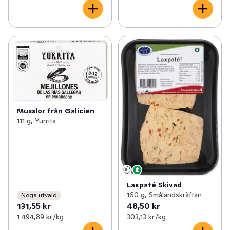
Musslor från Galicien
111 g, Yurrita
Laxpaté Skivad
160 g, Smålandskräftan
Noga utvald
131,55 kr
48,50 kr
1 494,89 kr /kg
303,13 kr /kg