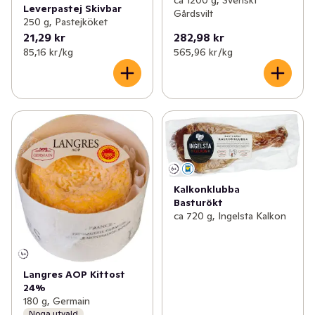
ca 1200 g, Svenskt
Leverpastej Skivbar
Gårdsvilt
250 g, Pastejköket
21,29 kr
282,98 kr
85,16 kr /kg
565,96 kr /kg
Kalkonklubba
Basturökt
ca 720 g, Ingelsta Kalkon
Langres AOP Kittost
24%
180 g, Germain
Noga utvald