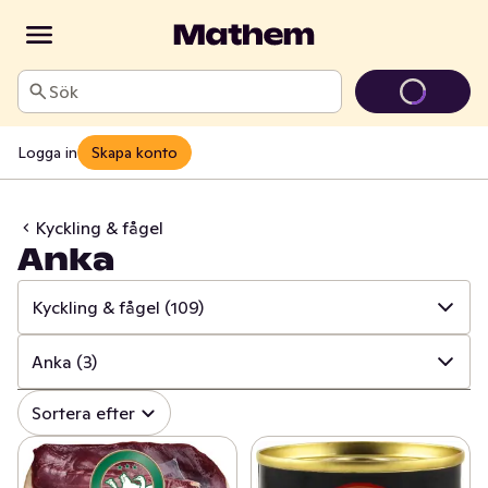
Sök
Logga in
Skapa konto
Kyckling & fågel
Anka
Kyckling & fågel
(109)
✓
Alla
(737)
Anka
(3)
✓
Kött
(164)
✓
Alla
(109)
Sortera efter
✓
Pålägg
(133)
✓
Kyckling
(66)