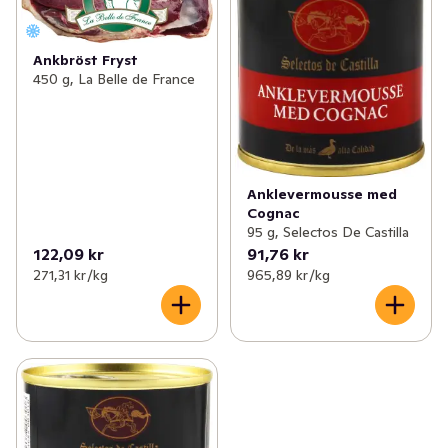
✓
Kyckling & fågel
(109)
✓
Färdigkryddad kyckling
(31)
✓
Korv
(154)
Ankbröst Fryst
✓
Kalkon
(10)
450 g, La Belle de France
✓
Bullar, biffar & nuggets
(69)
✓
Anka
(3)
✓
Bacon & fläsk
(25)
✓
Delikatesschark
(86)
Anklevermousse med
Cognac
✓
Blodpudding & sylta
(7)
95 g, Selectos De Castilla
122,09 kr
91,76 kr
271,31 kr /kg
965,89 kr /kg