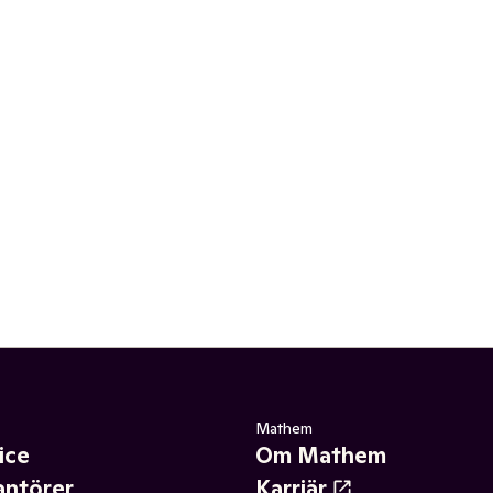
Mathem
ice
Om Mathem
antörer
Karriär