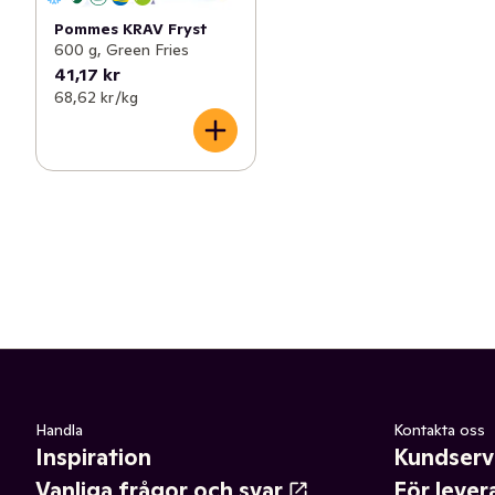
Pommes KRAV Fryst
600 g, Green Fries
41,17 kr
68,62 kr /kg
Handla
Kontakta oss
Inspiration
Kundserv
Vanliga frågor och svar
För lever