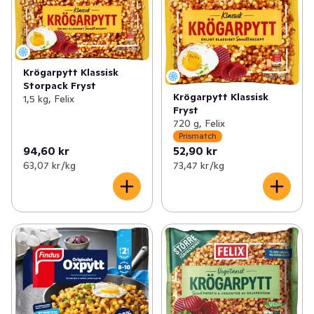
✓
Pytt, gratäng & pommes
(44)
✓
Rotfruktsgratäng
(1)
✓
Vegetariska produkter
(90)
✓
Pytt
(5)
✓
Pannkakor & plättar
(14)
Krögarpytt Klassisk
✓
Potatisbullar
(3)
Storpack Fryst
Krögarpytt Klassisk
1,5 kg, Felix
✓
Grytbas & kryddmix
(27)
✓
Potatisgratäng
(5)
Fryst
720 g, Felix
✓
Mellanmål
(97)
✓
Potatismospulver
(4)
Prismatch
94,60 kr
52,90 kr
63,07 kr /kg
73,47 kr /kg
✓
Rösti
(1)
✓
Palt & kroppkaka
(2)
✓
Janssons frestelse
(1)
✓
Rotmos
(1)