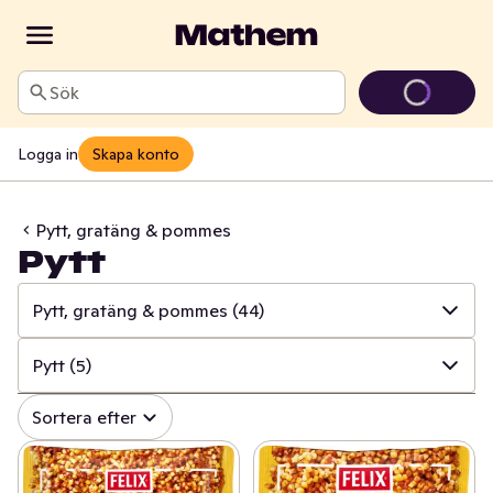
Sök
Logga in
Skapa konto
Pytt, gratäng & pommes
Pytt
Pytt, gratäng & pommes
(44)
✓
Alla
(628)
Pytt
(5)
✓
Färdiglagat & förberett
(251)
✓
Alla
(44)
Sortera efter
✓
Pizza, paj & pirog
(105)
✓
Klyftpotatis & pommes
(21)