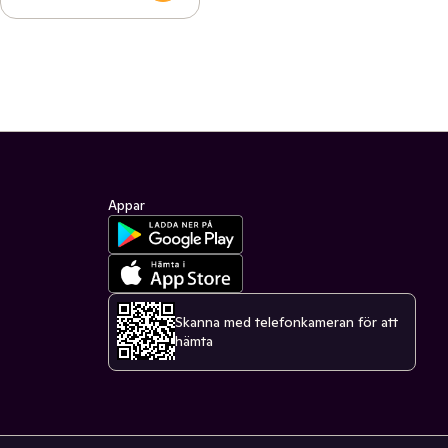
Appar
Skanna med telefonkameran för att
hämta