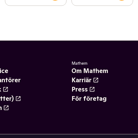
Mathem
ice
Om Mathem
antörer
Karriär
k
Press
tter)
För företag
m