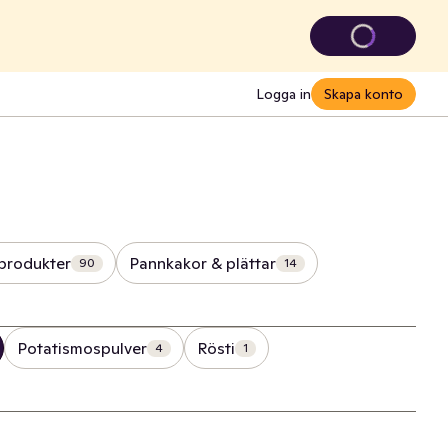
Logga in
Skapa konto
produkter
Pannkakor & plättar
90
14
Potatismospulver
Rösti
4
1