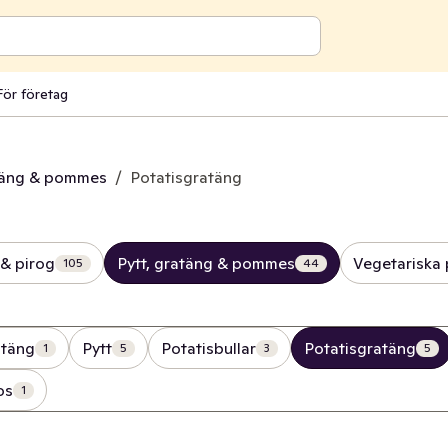
För företag
atäng & pommes
/
Potatisgratäng
 & pirog
Pytt, gratäng & pommes
Vegetariska 
105
44
atäng
Pytt
Potatisbullar
Potatisgratäng
1
5
3
5
os
1