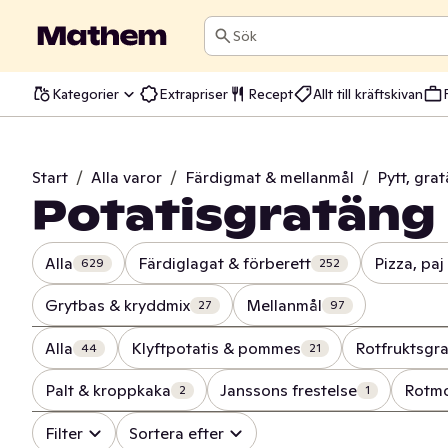
Sök
Kategorier
Extrapriser
Recept
Allt till kräftskivan
Start
/
Alla varor
/
Färdigmat & mellanmål
/
Pytt, gr
Potatisgratäng
Alla
Färdiglagat & förberett
Pizza, paj
629
252
Grytbas & kryddmix
Mellanmål
27
97
Alla
Klyftpotatis & pommes
Rotfruktsgr
44
21
Palt & kroppkaka
Janssons frestelse
Rotm
2
1
Filter
Sortera efter