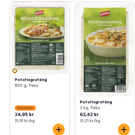
Potatisgratäng
800 g, Peka
Potatisgratäng
2 kg, Peka
Prismatch
24,95 kr
62,42 kr
31,19 kr /kg
31,21 kr /kg