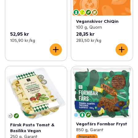
Veganskivor ChiQin
100 g, Quorn
52,95 kr
28,35 kr
105,90 kr /kg
283,50 kr /kg
Vegofärs Formbar Fryst
Färsk Pasta Tomat &
850 g, Garant
Basilika Vegan
250 g, Garant
Prismatch