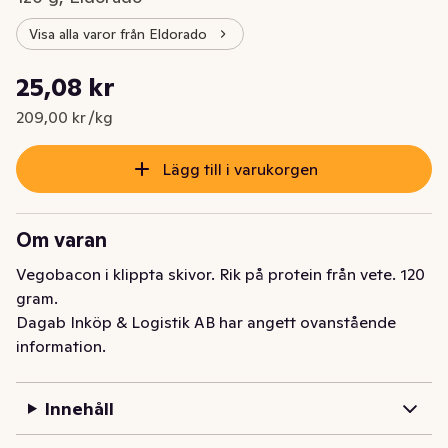
Visa alla varor från Eldorado
Styckpris: 209,00 kr /kg
25,08 kr
Nuvarande pris är: 25,08 kr
209,00 kr /kg
Lägg till i varukorgen
Om varan
Vegobacon i klippta skivor. Rik på protein från vete. 120 
gram.
Dagab Inköp & Logistik AB har angett ovanstående
information.
Innehåll