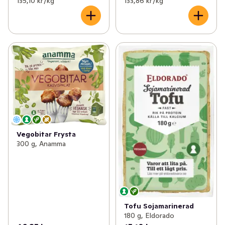
135,10 kr /kg
133,86 kr /kg
Vegobitar Frysta
300 g, Anamma
Tofu Sojamarinerad
180 g, Eldorado