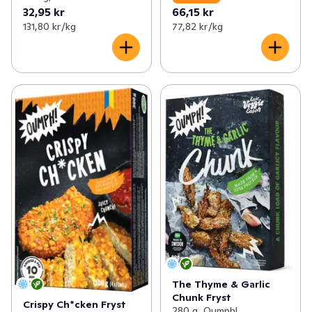
32,95 kr
66,15 kr
131,80 kr /kg
77,82 kr /kg
The Thyme & Garlic
Chunk Fryst
Crispy Ch*cken Fryst
280 g, Oumph!