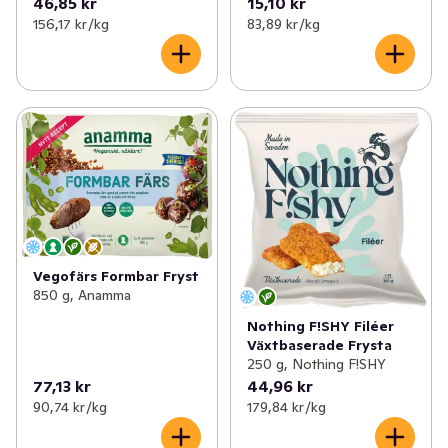
46,85 kr
15,10 kr
156,17 kr /kg
83,89 kr /kg
Vegofärs Formbar Fryst
850 g, Anamma
Nothing F!SHY Filéer
Växtbaserade Frysta
250 g, Nothing F!SHY
77,13 kr
44,96 kr
90,74 kr /kg
179,84 kr /kg