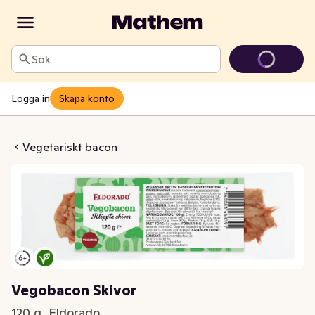
Sök
Logga in
Skapa konto
acon Skivor
Vegetariskt bacon
Vegobacon Skivor
120 g, Eldorado