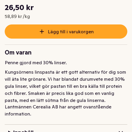
Styckpris: 58,89 kr /kg
26,50 kr
Nuvarande pris är: 26,50 kr
58,89 kr /kg
Lägg till i varukorgen
Om varan
Penne gjord med 30% linser.
Kungsörnens linspasta är ett gott alternativ för dig som 
vill äta lite grönare. Vi har blandat durumvete med 30% 
gula linser, vilket gör pastan till en bra källa till protein 
och fibrer. Smaken är precis lika god som en vanlig 
pasta, med en lätt sötma från de gula linserna. 
Lantmännen Cerealia AB har angett ovanstående
Dessutom ser den ut som vanlig pasta!
information.