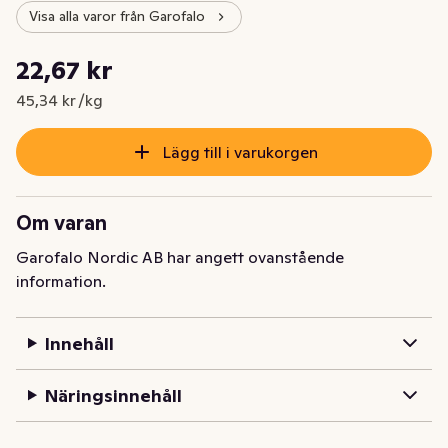
Visa alla varor från Garofalo
Styckpris: 45,34 kr /kg
22,67 kr
Nuvarande pris är: 22,67 kr
45,34 kr /kg
Lägg till i varukorgen
Om varan
Garofalo Nordic AB har angett ovanstående
information.
Innehåll
Näringsinnehåll