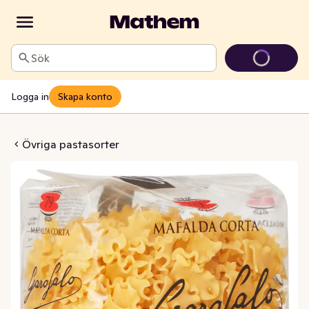
Sök
Logga in
Skapa konto
Mafalda Corta
Övriga pastasorter