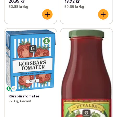
20,35 kr
13,72 kr
50,88 kr /kg
59,65 kr /kg
Körsbärstomater
390 g, Garant