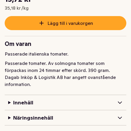
Nuvarande pris är: 13,72 kr
35,18 kr /kg
Lägg till i varukorgen
Om varan
Passerade italienska tomater.
Passerade tomater. Av solmogna tomater som 
förpackas inom 24 timmar efter skörd. 390 gram.
Dagab Inköp & Logistik AB har angett ovanstående
information.
Innehåll
Näringsinnehåll