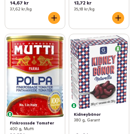
14,67 kr
13,72 kr
37,62 kr /kg
35,18 kr /kg
Kidneybönor
380 g, Garant
Finkrossade Tomater
400 g, Mutti