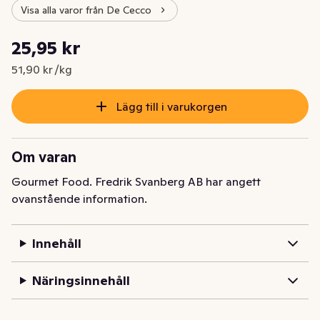
Visa alla varor från De Cecco
Styckpris: 51,90 kr /kg
25,95 kr
Nuvarande pris är: 25,95 kr
51,90 kr /kg
Lägg till i varukorgen
Om varan
Gourmet Food. Fredrik Svanberg AB har angett
ovanstående information.
Innehåll
Näringsinnehåll