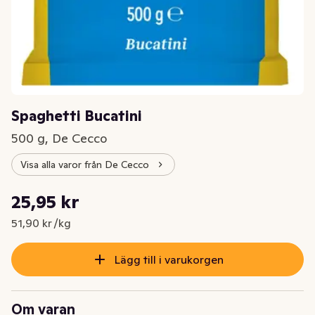
Spaghetti Bucatini
500 g, De Cecco
Visa alla varor från De Cecco
Styckpris: 51,90 kr /kg
25,95 kr
Nuvarande pris är: 25,95 kr
51,90 kr /kg
Lägg till i varukorgen
Om varan