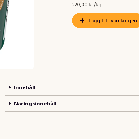
Nuvarande pris är: 27,50 kr
220,00 kr /kg
Lägg till i varukorgen
Innehåll
Näringsinnehåll