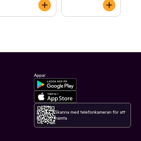
Appar
Skanna med telefonkameran för att
hämta