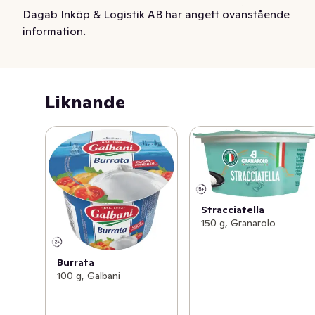
bevara färskheten – ett självklart val för både 
Dagab Inköp & Logistik AB har angett ovanstående
hemmakockar och restauranger som söker kvalitet och 
information.
smak.
Liknande
Stracciatella
150 g, Granarolo
Burrata
100 g, Galbani