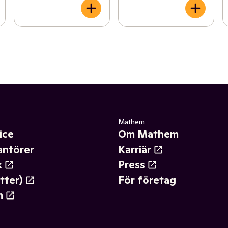
Mathem
ice
Om Mathem
antörer
Karriär
k
Press
tter)
För företag
m