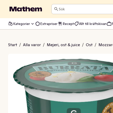
Sök
Kategorier
Extrapriser
Recept
Allt till kräftskivan
Burrata
Start
/
Alla varor
/
Mejeri, ost & juice
/
Ost
/
Mozzare