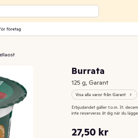
För företag
llaost
Burrata
125 g, Garant
Visa alla varor från Garant
Erbjudandet gäller t.o.m. 31. decem
inte reserveras åt dig när du lägge
Styckpris: 220,00 kr /kg
27,50 kr