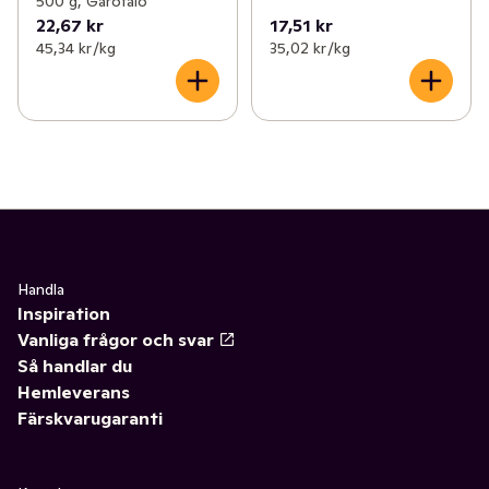
500 g, Garofalo
22,67 kr
17,51 kr
45,34 kr /kg
35,02 kr /kg
Handla
Inspiration
Vanliga frågor och svar
Så handlar du
Hemleverans
Färskvarugaranti