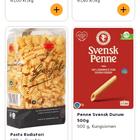
61,00 kr /kg
61,40 kr /kg
Penne Svensk Durum
500g
500 g, Kungsörnen
Pasta Radiatori