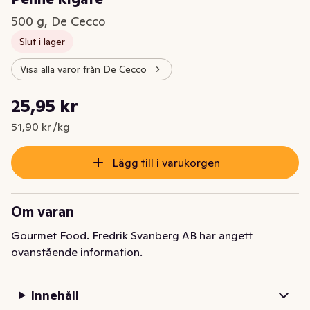
500 g, De Cecco
Slut i lager
Visa alla varor från De Cecco
Styckpris: 51,90 kr /kg
25,95 kr
Nuvarande pris är: 25,95 kr
51,90 kr /kg
Lägg till i varukorgen
Om varan
Gourmet Food. Fredrik Svanberg AB har angett
ovanstående information.
Innehåll