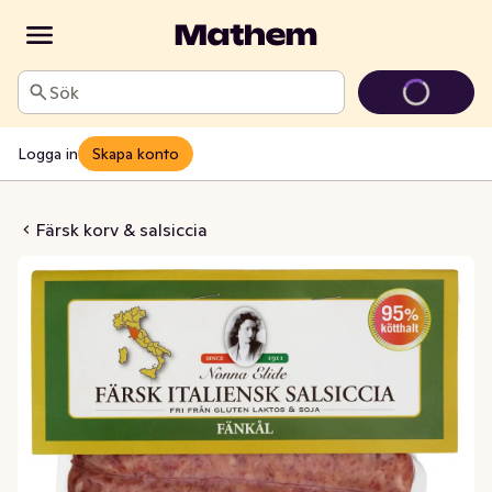
Sök
Logga in
Skapa konto
a Fänkål Kötthalt 95%
Färsk korv & salsiccia