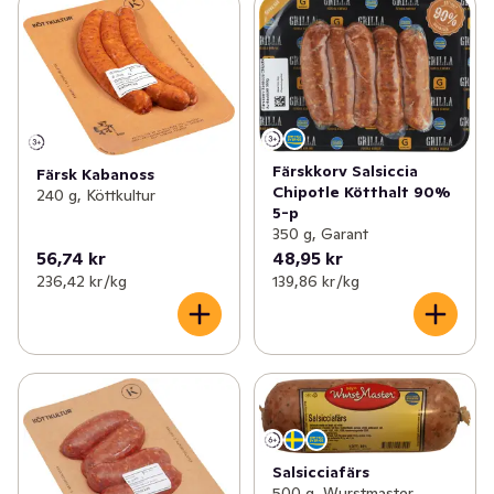
Färskkorv Salsiccia
Färsk Kabanoss
Chipotle Kötthalt 90%
240 g, Köttkultur
5-p
350 g, Garant
56,74 kr
48,95 kr
236,42 kr /kg
139,86 kr /kg
Salsicciafärs
500 g, Wurstmaster