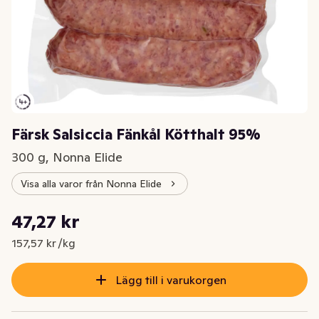
Färsk Salsiccia Fänkål Kötthalt 95%
300 g, Nonna Elide
Visa alla varor från Nonna Elide
Styckpris: 157,57 kr /kg
47,27 kr
Nuvarande pris är: 47,27 kr
157,57 kr /kg
Lägg till i varukorgen