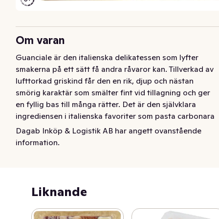
Om varan
Guanciale är den italienska delikatessen som lyfter 
smakerna på ett sätt få andra råvaror kan. Tillverkad av 
lufttorkad griskind får den en rik, djup och nästan 
smörig karaktär som smälter fint vid tillagning och ger 
en fyllig bas till många rätter. Det är den självklara 
ingrediensen i italienska favoriter som pasta carbonara 
och amatriciana, där guanciale står för den typiska 
Dagab Inköp & Logistik AB har angett ovanstående
smaken som inte kan ersättas av annat sidfläsk. För dig 
information.
som vill komma nära den äkta italienska matlagningen, 
även till vardags. 150 gram.
Liknande