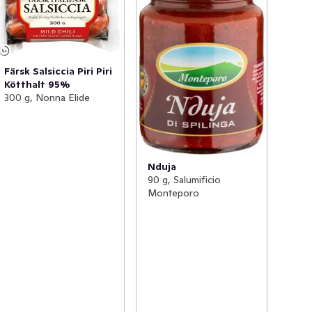
Färsk Salsiccia Piri Piri
Kötthalt 95%
300 g, Nonna Elide
Nduja
90 g, Salumificio
Monteporo