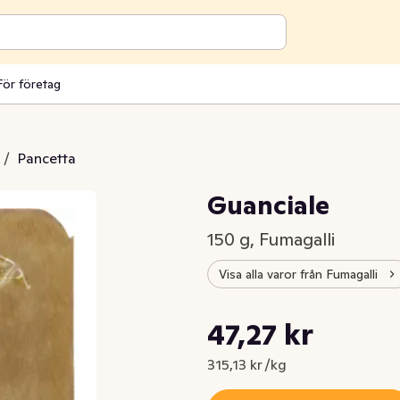
För företag
/
Pancetta
Guanciale
150 g, Fumagalli
Visa alla varor från Fumagalli
Styckpris: 315,13 kr /kg
47,27 kr
Nuvarande pris är: 47,27 kr
315,13 kr /kg