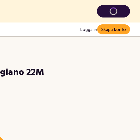
Logga in
Skapa konto
ggiano 22M