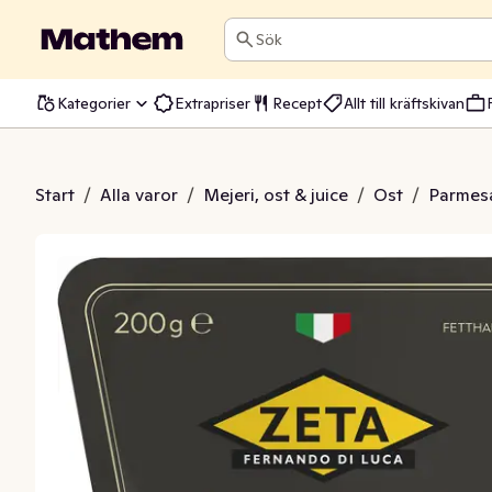
Sök
Kategorier
Extrapriser
Recept
Allt till kräftskivan
ano Reggiano 22M
Start
/
Alla varor
/
Mejeri, ost & juice
/
Ost
/
Parmesa