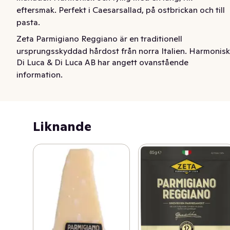
eftersmak. Perfekt i Caesarsallad, på ostbrickan och till 
pasta.
Zeta Parmigiano Reggiano är en traditionell 
ursprungsskyddad hårdost från norra Italien. Harmonisk 
Di Luca & Di Luca AB har angett ovanstående
och fyllig med en lång, rik eftersmak. Självklar riven över 
information.
pastarätter och på antipastibrickan. Oslagbar i risotto 
eller att äta som den är med en droppe balsamvinäger. 
Mångsidig som umamirik smaksättare, riven i en soppa, 
sås, sallad eller paj. Lagrad i minst 22 månader. Släng 
Liknande
inte kanten! Det är ost ända ut och kanten kan koka med 
som umamirik smaksättare i såser och grytor.