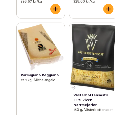
336,67 kr /kg
328,00 kr /kg
Parmigiano Reggiano
ca 1 kg, Michelangelo
Västerbottensost®
33% Riven
Norrmejerier
150 g, Västerbottensost