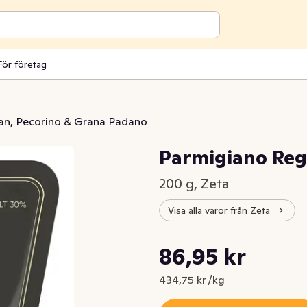
För företag
n, Pecorino & Grana Padano
Parmigiano Re
200 g, Zeta
Visa alla varor från Zeta
Styckpris: 434,75 kr /kg
86,95 kr
Nuvarande pris är: 86,95 kr
434,75 kr /kg