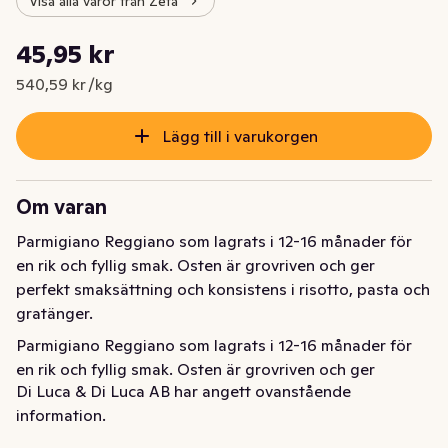
Visa alla varor från Zeta
Styckpris: 540,59 kr /kg
45,95 kr
Nuvarande pris är: 45,95 kr
540,59 kr /kg
Lägg till i varukorgen
Om varan
Parmigiano Reggiano som lagrats i 12-16 månader för 
en rik och fyllig smak. Osten är grovriven och ger 
perfekt smaksättning och konsistens i risotto, pasta och 
gratänger.
Parmigiano Reggiano som lagrats i 12-16 månader för 
en rik och fyllig smak. Osten är grovriven och ger 
Di Luca & Di Luca AB har angett ovanstående
perfekt smaksättning och konsistens i risotto, pasta och 
information.
gratänger.