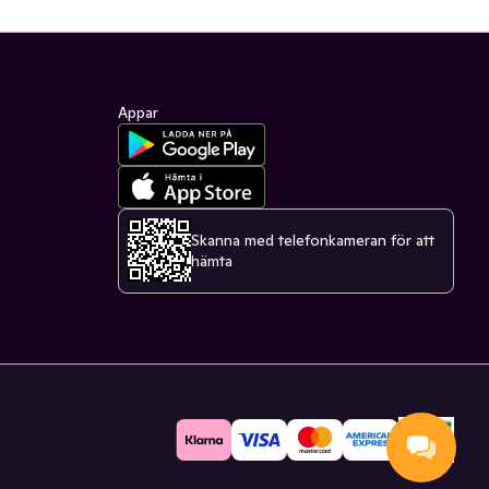
Appar
Skanna med telefonkameran för att
hämta