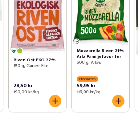
Mozzarella Riven 21%
Arla Familjefavoriter
Riven Ost EKO 27%
500 g, Arla®
150 g, Garant Eko
Prismatch
28,50 kr
59,95 kr
190,00 kr /kg
119,90 kr /kg