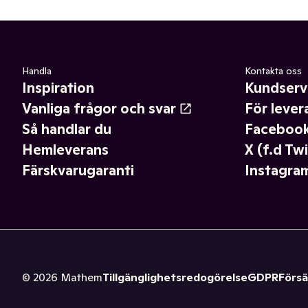
Handla
Kontakta oss
Inspiration
Kundserv
Vanliga frågor och svar
För lever
Så handlar du
Faceboo
Hemleverans
X (f.d Twi
Färskvarugaranti
Instagra
©
2026
Mathem
Tillgänglighetsredogörelse
GDPR
Försä