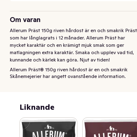
Om varan
Allerum Präst 150g riven hårdost är en och smakrik Präst 
som har långlagrats i 12 månader. Allerum Präst har 
mycket karaktär och en krämigt mjuk smak som ger 
matlagningen extra karaktär. Smaka och upplev vad tid, 
kunnande och kärlek kan göra. Njut av tiden!
Allerum Präst® 150g riven hårdost är en och smakrik 
Skånemejerier har angett ovanstående information.
Präst som har långlagrats i 12 månader. Allerum Präst 
har mycket karaktär och en krämigt mjuk smak som ger 
matlagningen extra karaktär. Mästerligt ystad på svensk 
mjölk i Kristianstad. Att smak är en konst är något vi 
Liknande
alltid skriver under på. För oss är ost ett ständigt 
skapande. Perfektion är vårt signum.