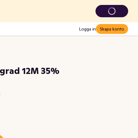
Logga in
Skapa konto
agrad 12M 35%