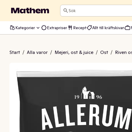
Sök
Kategorier
Extrapriser
Recept
Allt till kräftskivan
ven Lagrad 12M 35%
Start
/
Alla varor
/
Mejeri, ost & juice
/
Ost
/
Riven o