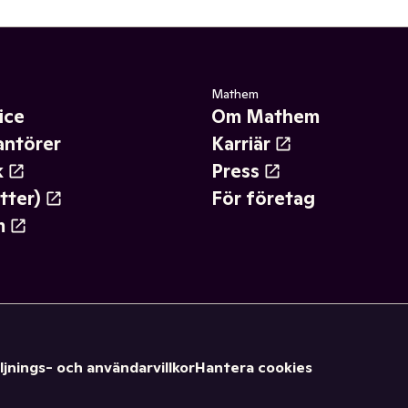
Mathem
ice
Om Mathem
antörer
Karriär
k
Press
tter)
För företag
m
ljnings- och användarvillkor
Hantera cookies