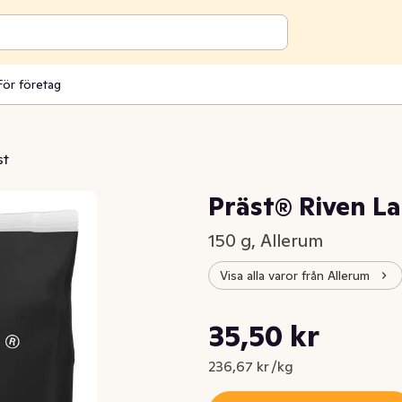
För företag
st
Präst® Riven L
150 g, Allerum
Visa alla varor från Allerum
Styckpris: 236,67 kr /kg
35,50 kr
Nuvarande pris är: 35,50 kr
236,67 kr /kg