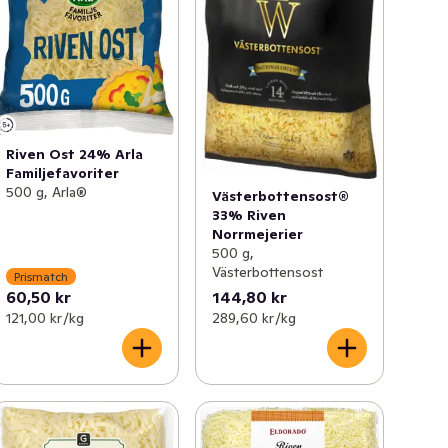
Riven Ost 24% Arla
Familjefavoriter
500 g, Arla®
Västerbottensost®
33% Riven
Norrmejerier
500 g,
Västerbottensost
Prismatch
60,50 kr
144,80 kr
121,00 kr /kg
289,60 kr /kg