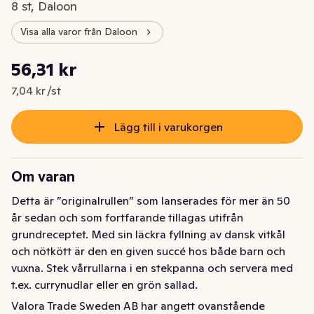
8 st, Daloon
Visa alla varor från Daloon
Styckpris: 7,04 kr /st
56,31 kr
Nuvarande pris är: 56,31 kr
7,04 kr /st
Lägg till i varukorgen
Om varan
Detta är ”originalrullen” som lanserades för mer än 50 
år sedan och som fortfarande tillagas utifrån 
grundreceptet. Med sin läckra fyllning av dansk vitkål 
och nötkött är den en given succé hos både barn och 
vuxna. Stek vårrullarna i en stekpanna och servera med 
t.ex. currynudlar eller en grön sallad.
Valora Trade Sweden AB har angett ovanstående
Detta är ”originalrullen” som lanserades för mer än 50 