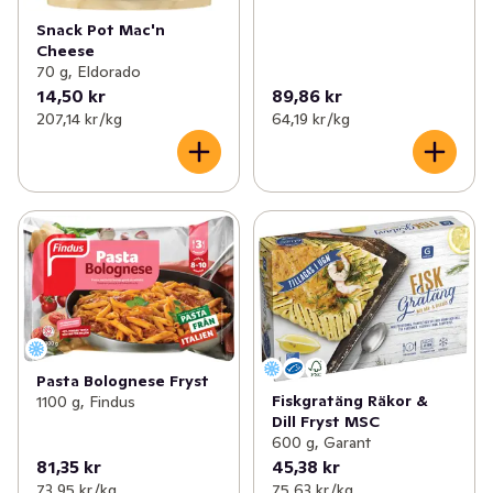
Snack Pot Mac'n
Cheese
70 g, Eldorado
14,50 kr
89,86 kr
207,14 kr /kg
64,19 kr /kg
Pasta Bolognese Fryst
Fiskgratäng Räkor &
1100 g, Findus
Dill Fryst MSC
600 g, Garant
81,35 kr
45,38 kr
73,95 kr /kg
75,63 kr /kg