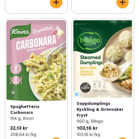
Soppdumplings
Spaghetteria
Kyckling & Grönsaker
Carbonara
Fryst
154 g, Knorr
560 g, Bibigo
32,13 kr
103,16 kr
208,64 kr /kg
103,16 kr /kg