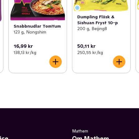
Dumpling Fläsk &
Sishuan Fryst 10-p
Snabbnudlar TomYum
200 g, Beijing8
123 g, Nongshim
16,99 kr
50,11 kr
138,13 kr /kg
250,55 kr /kg
Mathem
ice
Om Mathem