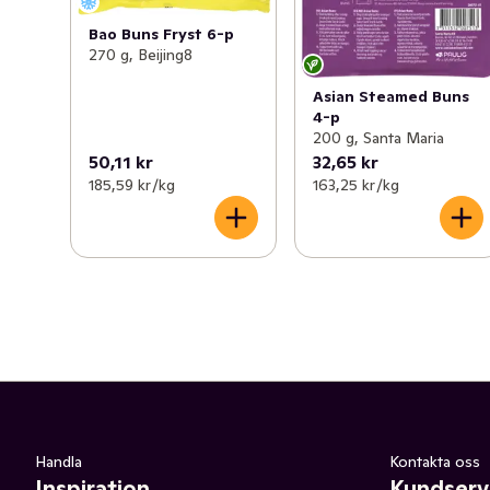
Bao Buns Fryst 6-p
270 g, Beijing8
Asian Steamed Buns
4-p
200 g, Santa Maria
50,11 kr
32,65 kr
185,59 kr /kg
163,25 kr /kg
Handla
Kontakta oss
Inspiration
Kundserv