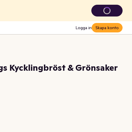
Logga in
Skapa konto
s Kycklingbröst & Grönsaker