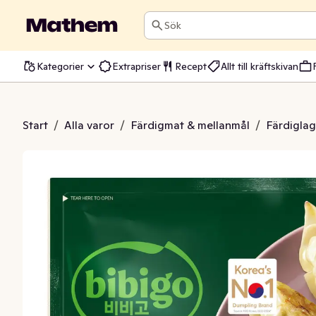
Sök
Kategorier
Extrapriser
Recept
Allt till kräftskivan
klingbröst & Grönsaker Fryst
Start
/
Alla varor
/
Färdigmat & mellanmål
/
Färdiglag