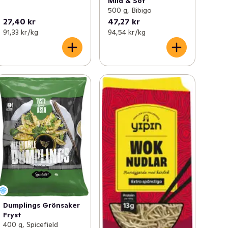
Mild & Söt
500 g, Bibigo
27,40 kr
47,27 kr
91,33 kr /kg
94,54 kr /kg
Dumplings Grönsaker
Fryst
400 g, Spicefield