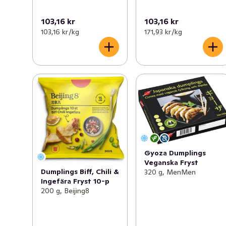
103,16 kr
103,16 kr
103,16 kr /kg
171,93 kr /kg
Gyoza Dumplings
Veganska Fryst
Dumplings Biff, Chili &
320 g, MenMen
Ingefära Fryst 10-p
200 g, Beijing8