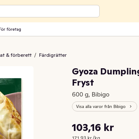
För företag
at & förberett
/
Färdigrätter
Gyoza Dumpling
Fryst
600 g, Bibigo
Visa alla varor från Bibigo
Styckpris: 171,93 kr /kg
103,16 kr
Nuvarande pris är: 103,16 kr
171,93 kr /kg