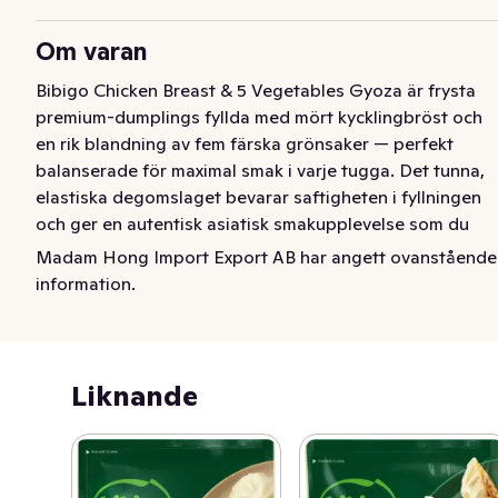
Om varan
Bibigo Chicken Breast & 5 Vegetables Gyoza är frysta 
premium-dumplings fyllda med mört kycklingbröst och 
en rik blandning av fem färska grönsaker — perfekt 
balanserade för maximal smak i varje tugga. Det tunna, 
elastiska degomslaget bevarar saftigheten i fyllningen 
och ger en autentisk asiatisk smakupplevelse som du 
snabbt kan tillaga direkt från frysen. Stek, ånga eller 
Madam Hong Import Export AB har angett ovanstående
koka dem för en snabb, flexibel och näringsrik rätt — 
information.
idealisk för vardagsmiddagar, plockmat eller som del av 
en asiatisk meny. Utan artificiella färg- eller smakämnen 
är detta ett smart och gott val som kombinerar kvalitet, 
bekvämlighet och genuin smak.
Liknande