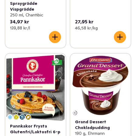
Spraygrädde
Vispgrädde
250 ml, Chantibic
34,97 kr
27,95 kr
139,88 kr /l
46,58 kr /kg
Grand Dessert
Pannkakor Frysta
Chokladpudding
Glutenfri/Laktosfri 6-p
190 g, Ehrmann