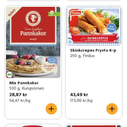
Skinkcrepes Frysta 6-p
250 g, Findus
Mix Pannkakor
530 g, Kungsörnen
28,87 kr
43,49 kr
54,47 kr /kg
173,96 kr /kg