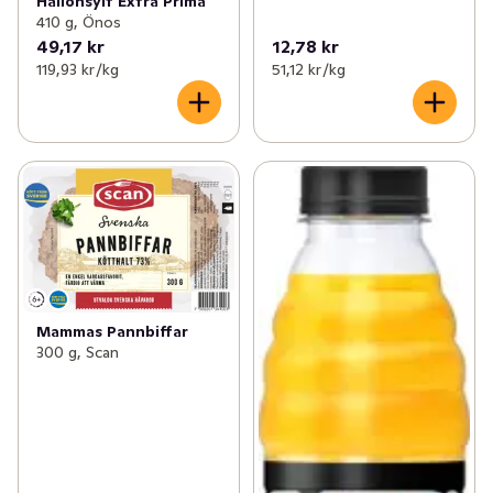
Hallonsylt Extra Prima
410 g, Önos
49,17 kr
12,78 kr
119,93 kr /kg
51,12 kr /kg
Mammas Pannbiffar
300 g, Scan