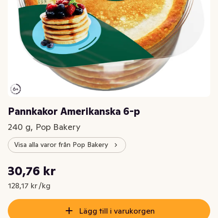
Pannkakor Amerikanska 6-p
240 g, Pop Bakery
Visa alla varor från Pop Bakery
Styckpris: 128,17 kr /kg
30,76 kr
Nuvarande pris är: 30,76 kr
128,17 kr /kg
Lägg till i varukorgen