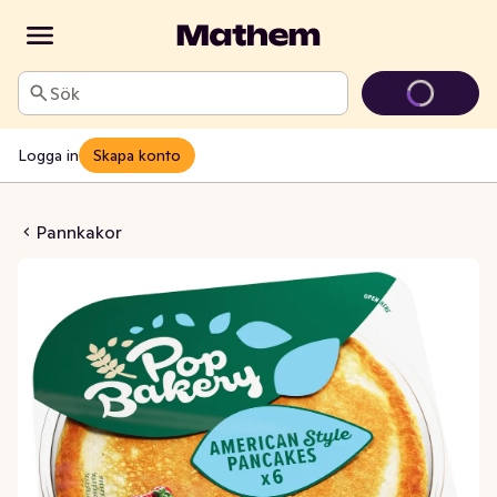
Sök
Logga in
Skapa konto
 Amerikanska 6-p
Pannkakor