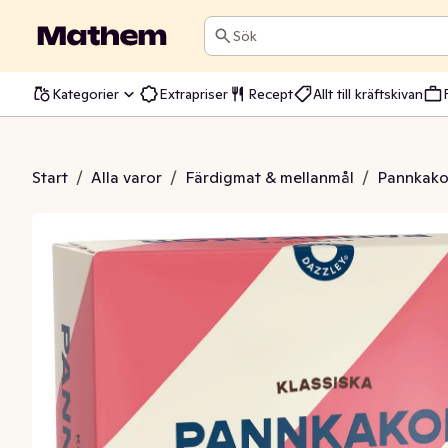
Sök
Kategorier
Extrapriser
Recept
Allt till kräftskivan
kor Frysta 14-p
Start
/
Alla varor
/
Färdigmat & mellanmål
/
Pannkakor