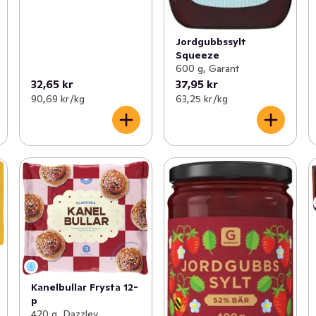
Jordgubbssylt
Squeeze
600 g, Garant
32,65 kr
37,95 kr
90,69 kr /kg
63,25 kr /kg
Kanelbullar Frysta 12-
p
420 g, Dazzley