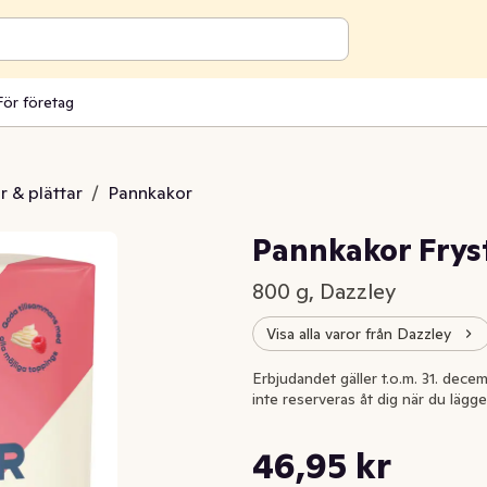
För företag
 & plättar
/
Pannkakor
Pannkakor Frys
800 g, Dazzley
Visa alla varor från Dazzley
Erbjudandet gäller t.o.m. 31. decem
inte reserveras åt dig när du lägge
Styckpris: 58,69 kr /kg
46,95 kr