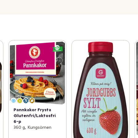
Pannkakor Frysta
Glutenfri/Laktosfri
6-p
360 g, Kungsörnen