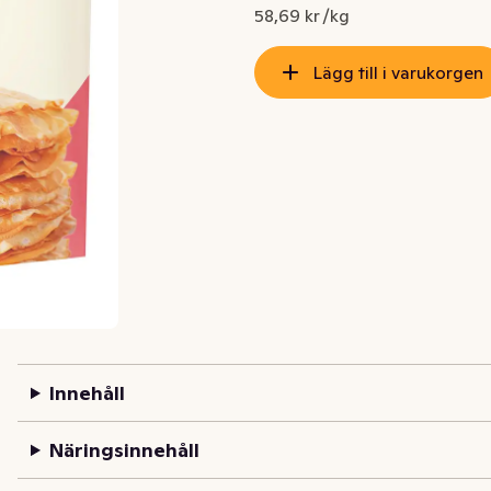
Nuvarande pris är: 46,95 kr
58,69 kr /kg
Lägg till i varukorgen
Innehåll
Näringsinnehåll