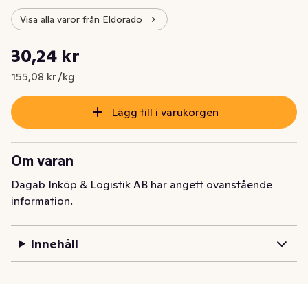
Visa alla varor från Eldorado
Styckpris: 155,08 kr /kg
30,24 kr
Nuvarande pris är: 30,24 kr
155,08 kr /kg
Lägg till i varukorgen
Om varan
Dagab Inköp & Logistik AB har angett ovanstående
information.
Innehåll