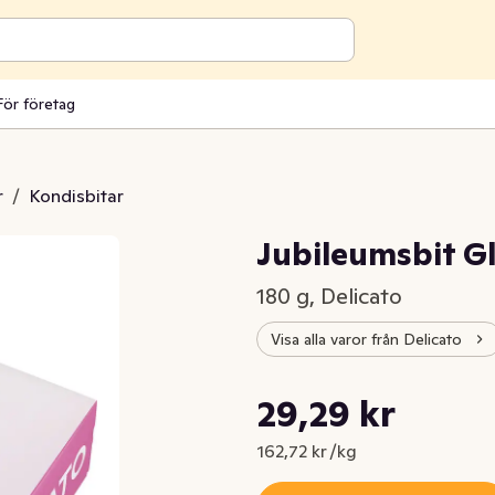
För företag
r
/
Kondisbitar
Jubileumsbit Gl
180 g, Delicato
Visa alla varor från Delicato
Styckpris: 162,72 kr /kg
29,29 kr
Nuvarande pris är: 29,29 kr
162,72 kr /kg