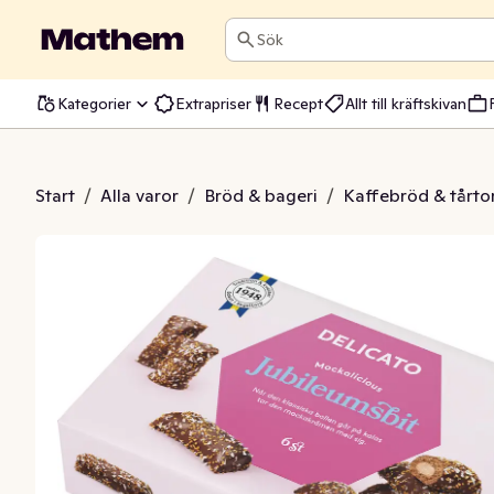
Sök
Kategorier
Extrapriser
Recept
Allt till kräftskivan
sbit Glutenfri 6-p
Start
/
Alla varor
/
Bröd & bageri
/
Kaffebröd & tårto