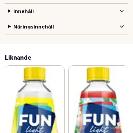
som möjligt på din FUN Light. Drycken har naturliga 
Innehåll
färger och aromer och FUN Light tillverkas alltid i 
Sverige! 

Näringsinnehåll
P.S Glöm inte bort att panta din FUN Light flaska när 
den är slut, så att den kan bli till nya flaskor!
Liknande