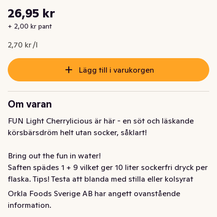
Styckpris: 2,70 kr /l
26,95 kr
Nuvarande pris är: 26,95 kr
+ 2,00 kr pant
2,70 kr /l
Lägg till i varukorgen
Om varan
FUN Light Cherrylicious är här - en söt och läskande 
körsbärsdröm helt utan socker, såklart!

Bring out the fun in water! 

Saften spädes 1 + 9 vilket ger 10 liter sockerfri dryck per 
flaska. Tips! Testa att blanda med stilla eller kolsyrat 
vatten! 

Orkla Foods Sverige AB har angett ovanstående
information.
Förvara öppnad flaska kallt för att få så lång hållbarhet 